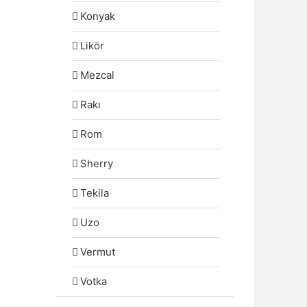
Konyak
Likör
Mezcal
Rakı
Rom
Sherry
Tekila
Uzo
Vermut
Votka