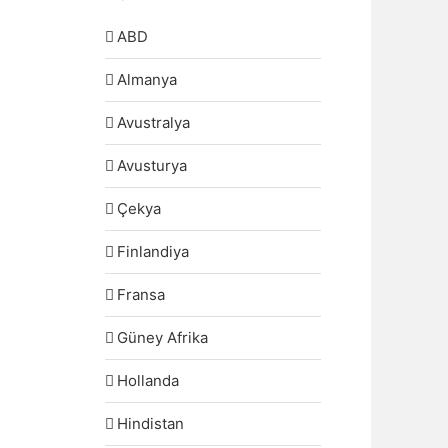
ABD
Almanya
Avustralya
Avusturya
Çekya
Finlandiya
Fransa
Güney Afrika
Hollanda
Hindistan