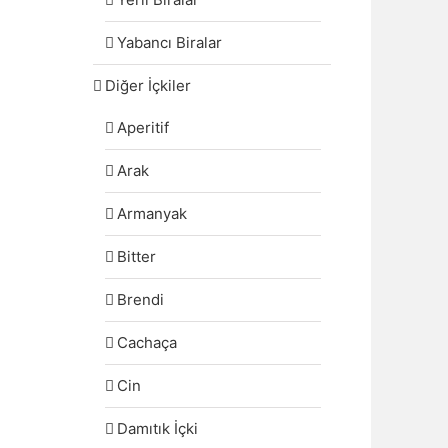
Yabancı Biralar
Diğer İçkiler
Aperitif
Arak
Armanyak
Bitter
Brendi
Cachaça
Cin
Damıtık İçki