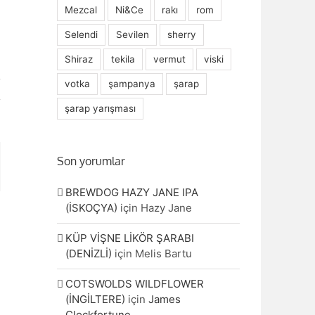
Mezcal
Ni&Ce
rakı
rom
Selendi
Sevilen
sherry
Shiraz
tekila
vermut
viski
votka
şampanya
şarap
şarap yarışması
Son yorumlar
ta
BREWDOG HAZY JANE IPA
(İSKOÇYA)
için
Hazy Jane
KÜP VİŞNE LİKÖR ŞARABI
(DENİZLİ)
için
Melis Bartu
COTSWOLDS WILDFLOWER
(İNGİLTERE)
için
James
Clockfortune