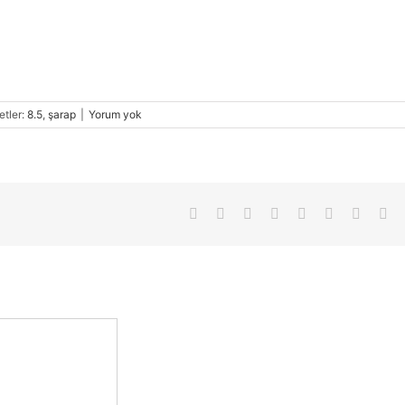
etler:
8.5
,
şarap
|
Yorum yok
Facebook
X
Reddit
LinkedIn
Tumblr
Pinterest
Vk
E-
pos