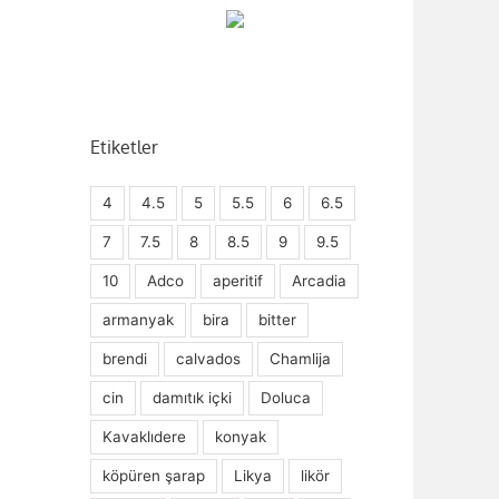
Etiketler
4
4.5
5
5.5
6
6.5
7
7.5
8
8.5
9
9.5
10
Adco
aperitif
Arcadia
armanyak
bira
bitter
brendi
calvados
Chamlija
cin
damıtık içki
Doluca
Kavaklıdere
konyak
köpüren şarap
Likya
likör