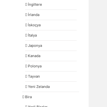
İngiltere
İrlanda
İskoçya
İtalya
Japonya
Kanada
Polonya
Tayvan
Yeni Zelanda
Bira
Yerli Biralar