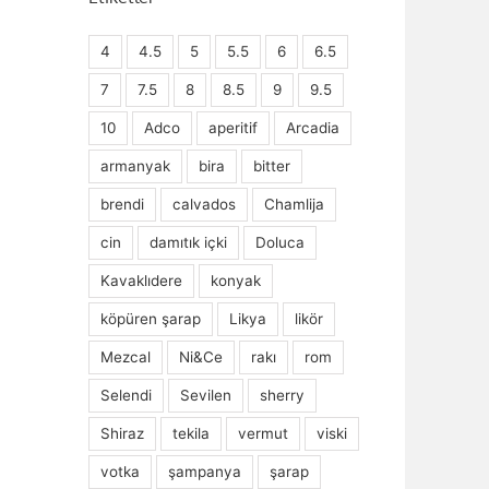
4
4.5
5
5.5
6
6.5
7
7.5
8
8.5
9
9.5
10
Adco
aperitif
Arcadia
armanyak
bira
bitter
brendi
calvados
Chamlija
cin
damıtık içki
Doluca
Kavaklıdere
konyak
köpüren şarap
Likya
likör
Mezcal
Ni&Ce
rakı
rom
Selendi
Sevilen
sherry
Shiraz
tekila
vermut
viski
votka
şampanya
şarap