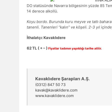
DO statüsünde Navarra bölgesinin yüzde 85 Tem
14 derece alkollü.
Koyu bordo. Burunda kuru meyve ve tatlı baharat
tanenli. Tanenleri “kalın” ve köşeli. 2-3 yıl için
İthalatçı: Kavaklıdere
62 TL ( + – )
Fiyatlar tadımın yapıldığı tarihe aittir.
Kavaklıdere Şarapları A.Ş.
(0312) 847 50 73
kavak@kavaklidere.com
www.kavaklidere.com