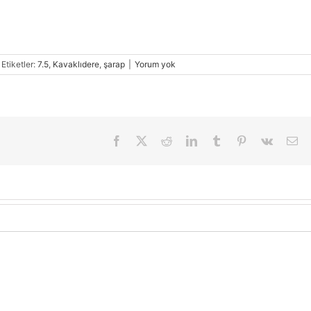
Etiketler:
7.5
,
Kavaklıdere
,
şarap
|
Yorum yok
Facebook
X
Reddit
LinkedIn
Tumblr
Pinterest
Vk
E-
pos