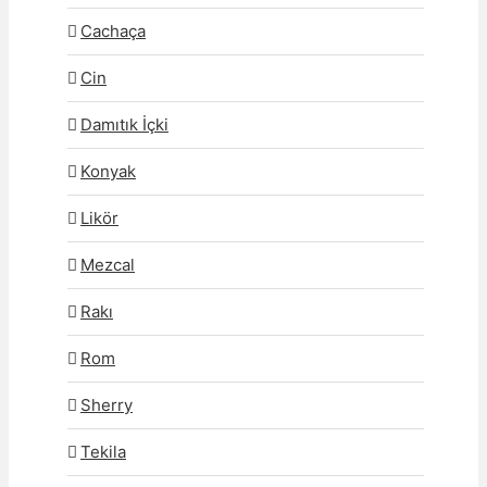
Cachaça
Cin
Damıtık İçki
Konyak
Likör
Mezcal
Rakı
Rom
Sherry
Tekila