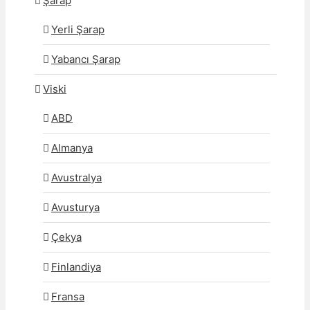
Şarap
Yerli Şarap
Yabancı Şarap
Viski
ABD
Almanya
Avustralya
Avusturya
Çekya
Finlandiya
Fransa