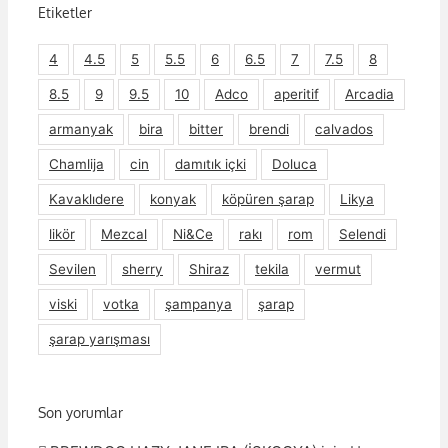
Etiketler
4
4.5
5
5.5
6
6.5
7
7.5
8
8.5
9
9.5
10
Adco
aperitif
Arcadia
armanyak
bira
bitter
brendi
calvados
Chamlija
cin
damıtık içki
Doluca
Kavaklıdere
konyak
köpüren şarap
Likya
likör
Mezcal
Ni&Ce
rakı
rom
Selendi
Sevilen
sherry
Shiraz
tekila
vermut
viski
votka
şampanya
şarap
şarap yarışması
Son yorumlar