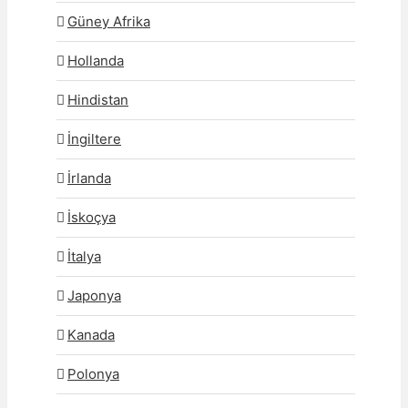
Güney Afrika
Hollanda
Hindistan
İngiltere
İrlanda
İskoçya
İtalya
Japonya
Kanada
Polonya