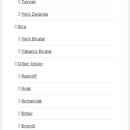
Tayvan
Yeni Zelanda
Bira
Yerli Biralar
Yabancı Biralar
Diğer İçkiler
Aperitif
Arak
Armanyak
Bitter
Brendi