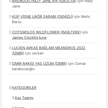
BREWDOG HAZY JANE IPA (İSKOÇYA)
için
Hazy
Jane
KÜP VİŞNE LİKÖR ŞARABI (DENİZLİ)
için
Melis
Bartu
COTSWOLDS WILDFLOWER (İNGİLTERE)
için
James Clockfortune
LUCIEN ARKAS BAĞLARI MEANDROS 2022
(İZMİR)
için
serkan
İZMİR RAKISI YAŞ ÜZÜM (İZMİR)
için
Cemal
karakocaoğlu
KATEGORİLER
Kav Tadımı