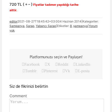
720 TL ( + – )
Fiyatlar tadımın yapıldığı tarihe
aittir.
editor
2021-08-27T18:45:42+03:00
4 Haziran 2014
|
Kategoriler:
Şampanya
,
Şarap
,
Yabancı Şarap
|
Etiketler:
8
,
şampanya
|
Yorum
yok
Platformunuzu seçin ve Paylaşın!
Facebook
X
Reddit
LinkedIn
Tumblr
Pinterest
Vk
E-posta
Siz de fikrinizi belirtin
Comment