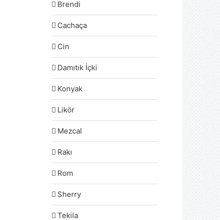
Brendi
Cachaça
Cin
Damıtık İçki
Konyak
Likör
Mezcal
Rakı
Rom
Sherry
Tekila