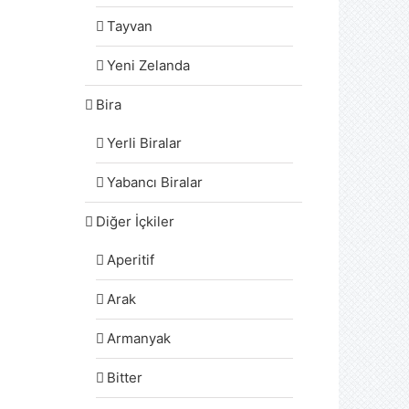
Tayvan
Yeni Zelanda
Bira
Yerli Biralar
Yabancı Biralar
Diğer İçkiler
Aperitif
Arak
Armanyak
Bitter