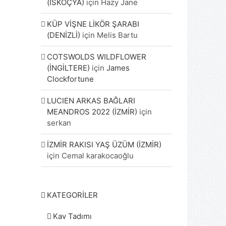
(İSKOÇYA)
için
Hazy Jane
KÜP VİŞNE LİKÖR ŞARABI
(DENİZLİ)
için
Melis Bartu
COTSWOLDS WILDFLOWER
(İNGİLTERE)
için
James
Clockfortune
LUCIEN ARKAS BAĞLARI
MEANDROS 2022 (İZMİR)
için
serkan
İZMİR RAKISI YAŞ ÜZÜM (İZMİR)
için
Cemal karakocaoğlu
KATEGORİLER
Kav Tadımı