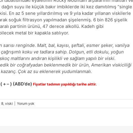
ortabatısındaki eyaletinin Rocky Mountain arpalarının maltları v
 dağın suyu ile küçük bakır imbiklerde iki kez damıtılmış “single
kisi. En az 5 sene yıllardırılmış ve 9 yıla kadar yıllanan viskilerle
larak soğuk filtrasyon yapılmadan şişelenmiş. 6 bin 826 şişelik
ralı partinin ürünü, 47 derece alkollü. Kadeh gibi
bilecek metal bir kapakla satılıyor.
n sarısı renginde. Malt, bal, kayısı, şeftali, esmer şeker, vanilya
 çağrışımlı koku ve tadlara sahip. Dolgun, etli dokulu, yoğun
İskoç maltlarını andıran kişilikli ve sağlam yapılı bir viski.
dik bir coğrafyadan beklenmedik bir ürün, Amerikan viskiciliği
r kazanç. Çok az su eklenerek yudumlanmalı.
 ( + – ) (ABD’de)
Fiyatlar tadımın yapıldığı tarihe aittir.
:
8
,
viski
|
Yorum yok