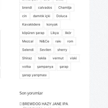
ta
brendi
calvados
Chamlija
cin
damıtık içki
Doluca
Kavaklıdere
konyak
köpüren şarap
Likya
likör
Mezcal
Ni&Ce
rakı
rom
Selendi
Sevilen
sherry
Shiraz
tekila
vermut
viski
votka
şampanya
şarap
şarap yarışması
Son yorumlar
BREWDOG HAZY JANE IPA