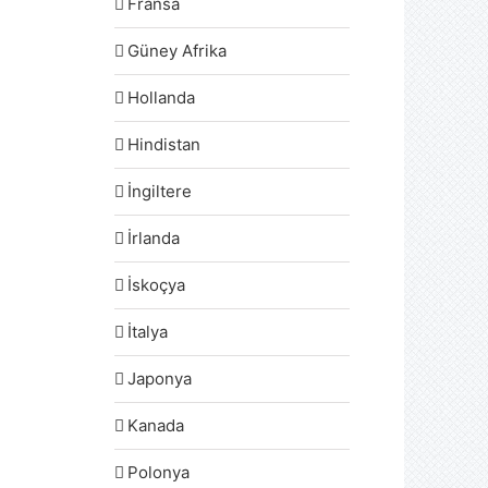
Fransa
Güney Afrika
Hollanda
Hindistan
İngiltere
İrlanda
İskoçya
İtalya
Japonya
Kanada
Polonya