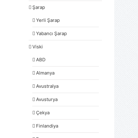
Şarap
Yerli Şarap
Yabancı Şarap
Viski
ABD
Almanya
Avustralya
Avusturya
Çekya
Finlandiya