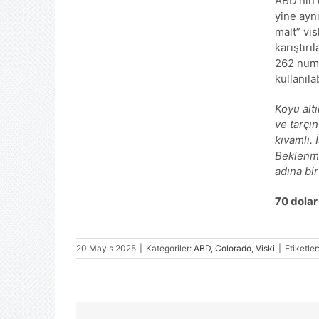
ABD’nin 
yine aynı
malt” vis
karıştırı
262 numa
kullanıla
Koyu altı
ve tarçın
kıvamlı. 
Beklenme
adına bi
70 dolar
20 Mayıs 2025
|
Kategoriler:
ABD
,
Colorado
,
Viski
|
Etiketler