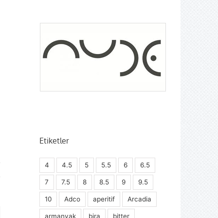
e
Etiketler
4
4.5
5
5.5
6
6.5
7
7.5
8
8.5
9
9.5
10
Adco
aperitif
Arcadia
armanyak
bira
bitter