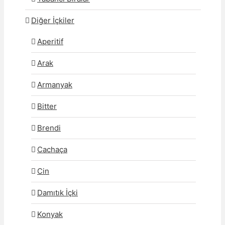
Diğer İçkiler
Aperitif
Arak
Armanyak
Bitter
Brendi
Cachaça
Cin
Damıtık İçki
Konyak