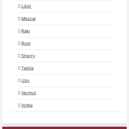
Likör
Mezcal
Rakı
Rom
Sherry
Tekila
Uzo
Vermut
Votka