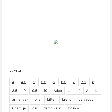
Etiketler
4
4.5
5
5.5
6
6.5
7
7.5
8
8.5
9
9.5
10
Adco
aperitif
Arcadia
armanyak
bira
bitter
brendi
calvados
Chamlija
cin
damıtık içki
Doluca