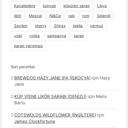
Kavaklıdere
konyak
köpüren şarap
Likya
likör
Mezcal
Ni&Ce
rakı
rom
Selendi
Sevilen
sherry
Shiraz
tekila
vermut
viski
votka
şampanya
şarap
şarap yarışması
Son yorumlar
BREWDOG HAZY JANE IPA (İSKOÇYA)
için
Hazy
Jane
KÜP VİŞNE LİKÖR ŞARABI (DENİZLİ)
için
Melis
Bartu
COTSWOLDS WILDFLOWER (İNGİLTERE)
için
James Clockfortune