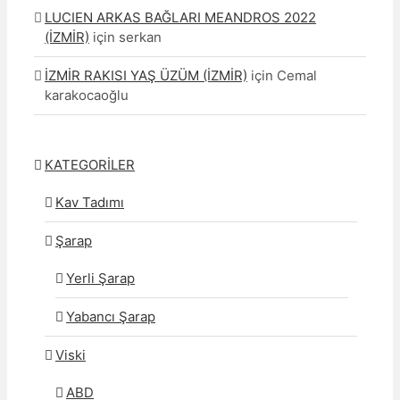
LUCIEN ARKAS BAĞLARI MEANDROS 2022
(İZMİR)
için
serkan
İZMİR RAKISI YAŞ ÜZÜM (İZMİR)
için
Cemal
karakocaoğlu
KATEGORİLER
Kav Tadımı
Şarap
Yerli Şarap
Yabancı Şarap
Viski
ABD