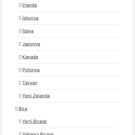
İrlanda
İskoçya
İtalya
Japonya
Kanada
Polonya
Tayvan
Yeni Zelanda
Bira
Yerli Biralar
Yabancı Biralar