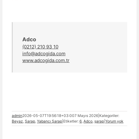
Adco
(0212) 210 93 10
info@adcogida.com
www.adcogida.com.tr
admin
2026-05-07T19:56:18+03:00
7 Mayıs 2026
|
Kategoriler:
Beyaz
,
Şarap
,
Yabancı Şarap
|
Etiketler:
6
,
Adco
,
şarap
|
Yorum yok