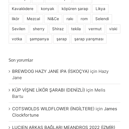
Kavaklıdere
konyak
köpüren şarap
Likya
likör
Mezcal
Ni&Ce
rakı
rom
Selendi
Sevilen
sherry
Shiraz
tekila
vermut
viski
votka
şampanya
şarap
şarap yarışması
Son yorumlar
BREWDOG HAZY JANE IPA (İSKOÇYA)
için
Hazy
Jane
KÜP VİŞNE LİKÖR ŞARABI (DENİZLİ)
için
Melis
Bartu
COTSWOLDS WILDFLOWER (İNGİLTERE)
için
James
Clockfortune
LUCIEN ARKAS BAĞLARI MEANDROS 2022 (İZMİR)