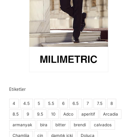
Etiketler
4
4.5
5
5.5
6
6.5
7
7.5
8
8.5
9
9.5
10
Adco
aperitif
Arcadia
armanyak
bira
bitter
brendi
calvados
Chamlija
cin
damıtık içki
Doluca