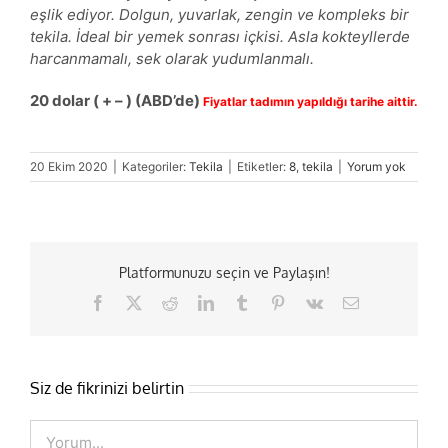
eşlik ediyor. Dolgun, yuvarlak, zengin ve kompleks bir
tekila. İdeal bir yemek sonrası içkisi. Asla kokteyllerde
harcanmamalı, sek olarak yudumlanmalı.
20 dolar ( + – ) (ABD’de)
Fiyatlar tadımın yapıldığı tarihe aittir.
20 Ekim 2020
|
Kategoriler:
Tekila
|
Etiketler:
8
,
tekila
|
Yorum yok
Platformunuzu seçin ve Paylaşın!
Facebook
X
Reddit
LinkedIn
Tumblr
Pinterest
Vk
E-
posta
Siz de fikrinizi belirtin
Comment