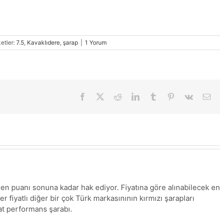
ketler:
7.5
,
Kavaklıdere
,
şarap
|
1 Yorum
Facebook
X
Reddit
LinkedIn
Tumblr
Pinterest
Vk
E-
pos
len puanı sonuna kadar hak ediyor. Fiyatına göre alınabilecek en
er fiyatlı diğer bir çok Türk markasınının kırmızı şarapları
yat performans şarabı.