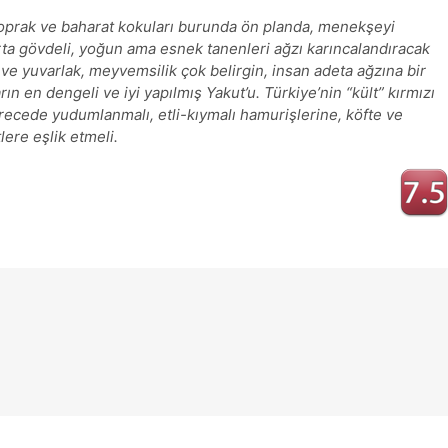
 toprak ve baharat kokuları burunda ön planda, menekşeyi
rta gövdeli, yoğun ama esnek tanenleri ağzı karıncalandıracak
 ve yuvarlak, meyvemsilik çok belirgin, insan adeta ağzına bir
n en dengeli ve iyi yapılmış Yakut’u. Türkiye’nin “kült” kırmızı
recede yudumlanmalı, etli-kıymalı hamurişlerine, köfte ve
lere eşlik etmeli.