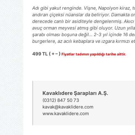
Adı gibi yakut renginde. Vişne, Napolyon kiraz,
andıran çiçeksi nüanslar da beliriyor. Damakta o
derecede canlı bir asiditeyle dengelenmiş. Akıcı
avuç orman meyvesi atmış gibi oluyor. Uzun yılları
şarabı olması boşuna değil… 2-3 yıl içinde 16 de
burgerlere, az acılı kebaplara ve ızgara kırmızı et
499 TL ( + – )
Fiyatlar tadımın yapıldığı tarihe aittir.
Kavaklıdere Şarapları A.Ş.
(0312) 847 50 73
kavak@kavaklidere.com
www.kavaklidere.com