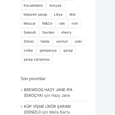
Kavaklıdere
konyak
köpüren şarap
Likya
likör
Mezcal
Ni&Ce
rakı
rom
Selendi
Sevilen
sherry
Shiraz
tekila
vermut
viski
votka
şampanya
şarap
şarap yarışması
Son yorumlar
BREWDOG HAZY JANE IPA
(İSKOÇYA)
için
Hazy Jane
KÜP VİŞNE LİKÖR ŞARABI
(DENİZLİ)
için
Melis Bartu