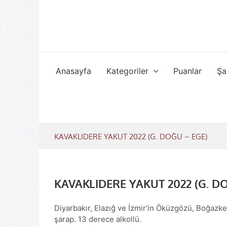
Skip
to
content
Anasayfa
Kategoriler
Puanlar
Şa
KAVAKLIDERE YAKUT 2022 (G. DOĞU – EGE)
KAVAKLIDERE YAKUT 2022 (G. D
Diyarbakır, Elazığ ve İzmir’in Öküzgözü, Boğazk
şarap. 13 derece alkollü.