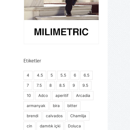
Etiketler
4
4.5
5
5.5
6
6.5
7
7.5
8
8.5
9
9.5
10
Adco
aperitif
Arcadia
armanyak
bira
bitter
brendi
calvados
Chamlija
cin
damıtık içki
Doluca