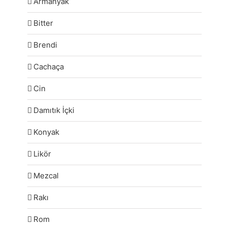
Armanyak
Bitter
Brendi
Cachaça
Cin
Damıtık İçki
Konyak
Likör
Mezcal
Rakı
Rom