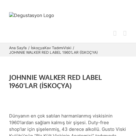
Skip
to
content
Ana Sayfa
İskoçya
Kav Tadımı
Viski
JOHNNIE WALKER RED LABEL 1960’LAR (İSKOÇYA)
JOHNNIE WALKER RED LABEL
1960’LAR (İSKOÇYA)
Dünyanın en çok satılan harmanlanmış viskisinin
1960’lardan sağlam kalmış bir şişesi. Duty-free
shop’lar için şişelenmiş, 43 derece alkollü. Gusto Viski
Kulübü’nün “Bir Kült Viskinin Anatomisi” tadımında