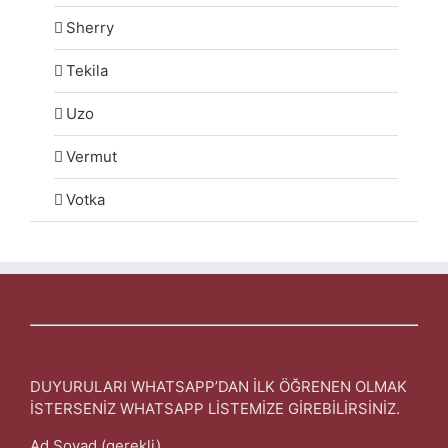
Sherry
Tekila
Uzo
Vermut
Votka
DUYURULARI WHATSAPP’DAN İLK ÖĞRENEN OLMAK
İSTERSENİZ WHATSAPP LİSTEMİZE GİREBİLİRSİNİZ.
Ad Soyad (gerekli)