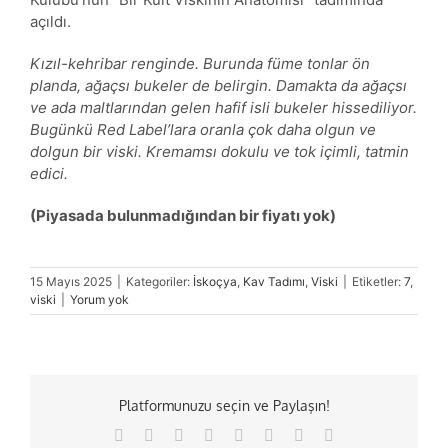
açıldı.
Kızıl-kehribar renginde. Burunda füme tonlar ön
planda, ağaçsı bukeler de belirgin. Damakta da ağaçsı
ve ada maltlarından gelen hafif isli bukeler hissediliyor.
Bugünkü Red Label’lara oranla çok daha olgun ve
dolgun bir viski. Kremamsı dokulu ve tok içimli, tatmin
edici.
(Piyasada bulunmadığından bir fiyatı yok)
15 Mayıs 2025
|
Kategoriler:
İskoçya
,
Kav Tadımı
,
Viski
|
Etiketler:
7
,
viski
|
Yorum yok
Platformunuzu seçin ve Paylaşın!
Facebook
X
Reddit
LinkedIn
Tumblr
Pinterest
Vk
E-