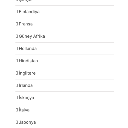
Finlandiya
Fransa
Güney Afrika
Hollanda
Hindistan
İngiltere
İrlanda
İskoçya
İtalya
Japonya