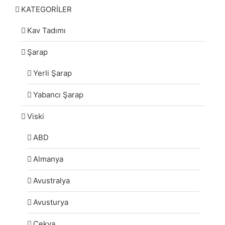
KATEGORİLER
Kav Tadımı
Şarap
Yerli Şarap
Yabancı Şarap
Viski
ABD
Almanya
Avustralya
Avusturya
Çekya