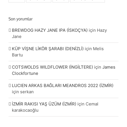
Son yorumlar
BREWDOG HAZY JANE IPA (İSKOÇYA)
için
Hazy
Jane
KÜP VİŞNE LİKÖR ŞARABI (DENİZLİ)
için
Melis
Bartu
COTSWOLDS WILDFLOWER (İNGİLTERE)
için
James
Clockfortune
LUCIEN ARKAS BAĞLARI MEANDROS 2022 (İZMİR)
için
serkan
İZMİR RAKISI YAŞ ÜZÜM (İZMİR)
için
Cemal
karakocaoğlu