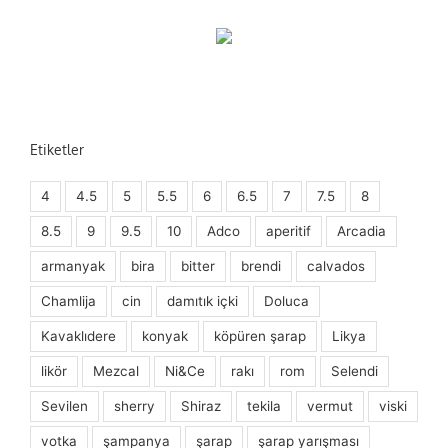
Etiketler
4
4.5
5
5.5
6
6.5
7
7.5
8
8.5
9
9.5
10
Adco
aperitif
Arcadia
armanyak
bira
bitter
brendi
calvados
Chamlija
cin
damıtık içki
Doluca
Kavaklıdere
konyak
köpüren şarap
Likya
likör
Mezcal
Ni&Ce
rakı
rom
Selendi
Sevilen
sherry
Shiraz
tekila
vermut
viski
votka
şampanya
şarap
şarap yarışması