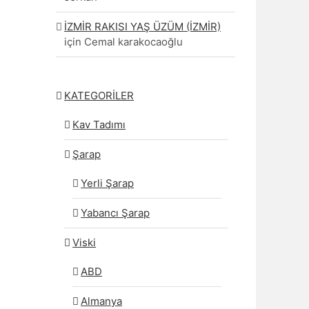
İZMİR RAKISI YAŞ ÜZÜM (İZMİR)
için
Cemal karakocaoğlu
KATEGORİLER
Kav Tadımı
Şarap
Yerli Şarap
Yabancı Şarap
Viski
ABD
Almanya