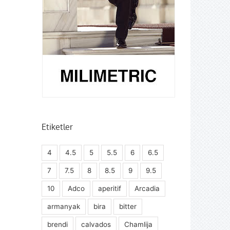
Etiketler
4
4.5
5
5.5
6
6.5
7
7.5
8
8.5
9
9.5
10
Adco
aperitif
Arcadia
armanyak
bira
bitter
brendi
calvados
Chamlija