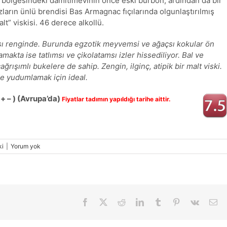
bölgesindeki damıtımevinin önce eski burbon, ardından da bir
ızların ünlü brendisi Bas Armagnac fıçılarında olgunlaştırılmış
lt” viskisi. 46 derece alkollü.
ısı renginde. Burunda egzotik meyvemsi ve ağaçsı kokular ön
makta ise tatlımsı ve çikolatamsı izler hissediliyor. Bal ve
ağrışımlı bukelere de sahip. Zengin, ilginç, atipik bir malt viski.
e yudumlamak için ideal.
 + – ) (Avrupa’da)
Fiyatlar tadımın yapıldığı tarihe aittir.
ki
|
Yorum yok
Facebook
X
Reddit
LinkedIn
Tumblr
Pinterest
Vk
E-
pos