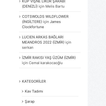
KÜP VİŞNE LİKÖR ŞARABI
(DENİZLİ)
için
Melis Bartu
COTSWOLDS WILDFLOWER
(İNGİLTERE)
için
James
Clockfortune
LUCIEN ARKAS BAĞLARI
MEANDROS 2022 (İZMİR)
için
serkan
İZMİR RAKISI YAŞ ÜZÜM (İZMİR)
için
Cemal karakocaoğlu
KATEGORİLER
Kav Tadımı
Şarap