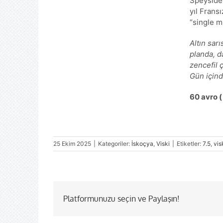
Speyside 
yıl Frans
“single ma
Altın sar
planda, da
zencefil ç
Gün içind
60 avro (
25 Ekim 2025
|
Kategoriler:
İskoçya
,
Viski
|
Etiketler:
7.5
,
vis
Platformunuzu seçin ve Paylaşın!