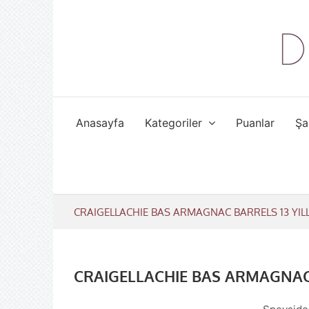
Skip
to
content
Anasayfa
Kategoriler
Puanlar
Şa
CRAIGELLACHIE BAS ARMAGNAC BARRELS 13 YILL
CRAIGELLACHIE BAS ARMAGNAC B