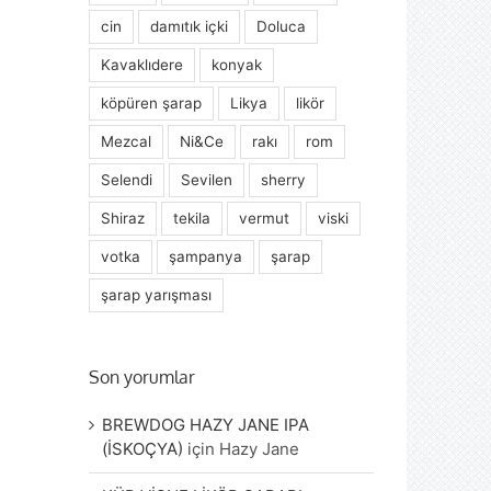
cin
damıtık içki
Doluca
Kavaklıdere
konyak
köpüren şarap
Likya
likör
Mezcal
Ni&Ce
rakı
rom
Selendi
Sevilen
sherry
Shiraz
tekila
vermut
viski
votka
şampanya
şarap
şarap yarışması
Son yorumlar
BREWDOG HAZY JANE IPA
(İSKOÇYA)
için
Hazy Jane