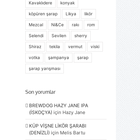
Kavaklıdere
konyak
köpüren şarap
Likya
likör
Mezcal
Ni&Ce
rakı
rom
Selendi
Sevilen
sherry
Shiraz
tekila
vermut
viski
votka
şampanya
şarap
şarap yarışması
Son yorumlar
BREWDOG HAZY JANE IPA
(İSKOÇYA)
için
Hazy Jane
KÜP VİŞNE LİKÖR ŞARABI
(DENİZLİ)
için
Melis Bartu