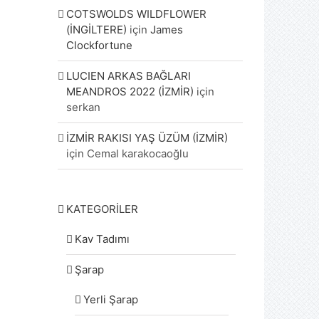
COTSWOLDS WILDFLOWER
(İNGİLTERE)
için
James
Clockfortune
LUCIEN ARKAS BAĞLARI
MEANDROS 2022 (İZMİR)
için
serkan
İZMİR RAKISI YAŞ ÜZÜM (İZMİR)
için
Cemal karakocaoğlu
KATEGORİLER
Kav Tadımı
Şarap
Yerli Şarap