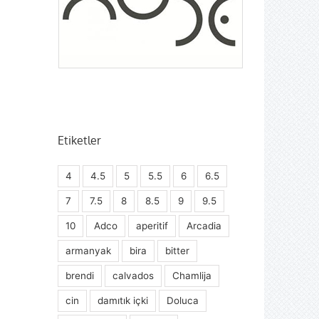
Etiketler
4
4.5
5
5.5
6
6.5
7
7.5
8
8.5
9
9.5
10
Adco
aperitif
Arcadia
armanyak
bira
bitter
brendi
calvados
Chamlija
cin
damıtık içki
Doluca