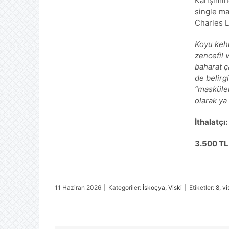
Karışımın
single mal
Charles Le
Koyu kehr
zencefil v
baharat ç
de belirg
“maskülen
olarak ya
İthalatçı
3.500 TL 
11 Haziran 2026
|
Kategoriler:
İskoçya
,
Viski
|
Etiketler:
8
,
vi