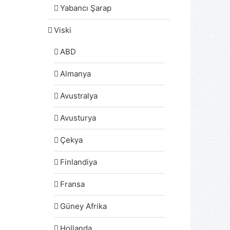
Yabancı Şarap
Viski
ABD
Almanya
Avustralya
Avusturya
Çekya
Finlandiya
Fransa
Güney Afrika
Hollanda