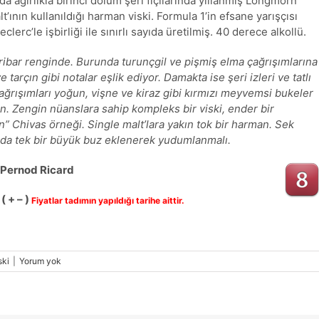
da ağırlıkla birinci dolum şeri fıçılarında yıllanmış Longmorn
t’ının kullanıldığı harman viski. Formula 1’in efsane yarışçısı
clerc’le işbirliği ile sınırlı sayıda üretilmiş. 40 derece alkollü.
ibar renginde. Burunda turunçgil ve pişmiş elma çağrışımlarına
e tarçın gibi notalar eşlik ediyor. Damakta ise şeri izleri ve tatlı
ağrışımları yoğun, vişne ve kiraz gibi kırmızı meyvemsi bukeler
in. Zengin nüanslara sahip kompleks bir viski, ender bir
” Chivas örneği. Single malt’lara yakın tok bir harman. Sek
 da tek bir büyük buz eklenerek yudumlanmalı.
: Pernod Ricard
( + – )
Fiyatlar tadımın yapıldığı tarihe aittir.
ski
|
Yorum yok