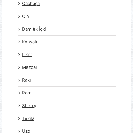
Cachaça
Cin
Damıtık İçki
Konyak
Likör
Mezcal
Rakı
Rom
Sherry
Tekila
Uzo