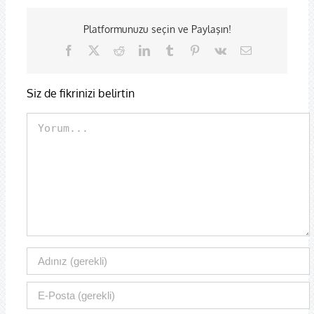
Platformunuzu seçin ve Paylaşın!
Facebook
X
Reddit
LinkedIn
Tumblr
Pinterest
Vk
E-
posta
Siz de fikrinizi belirtin
Comment