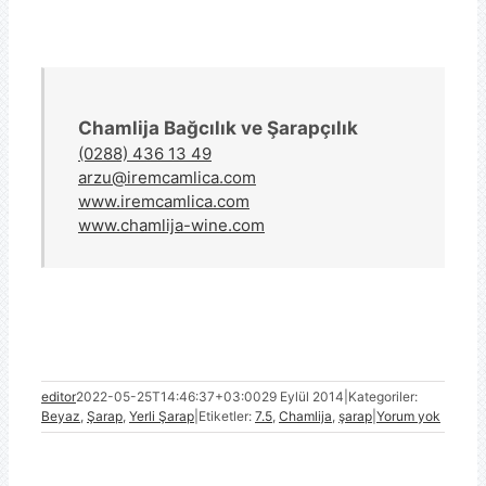
Chamlija Bağcılık ve Şarapçılık
(0288) 436 13 49
arzu@iremcamlica.com
www.iremcamlica.com
www.chamlija-wine.com
editor
2022-05-25T14:46:37+03:00
29 Eylül 2014
|
Kategoriler:
Beyaz
,
Şarap
,
Yerli Şarap
|
Etiketler:
7.5
,
Chamlija
,
şarap
|
Yorum yok