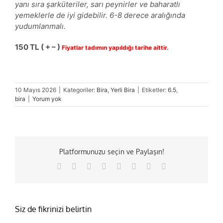
yanı sıra şarküteriler, sarı peynirler ve baharatlı
yemeklerle de iyi gidebilir. 6-8 derece aralığında
yudumlanmalı.
150 TL ( + – )
Fiyatlar tadımın yapıldığı tarihe aittir.
10 Mayıs 2026
|
Kategoriler:
Bira
,
Yerli Bira
|
Etiketler:
6.5
,
bira
|
Yorum yok
Platformunuzu seçin ve Paylaşın!
Facebook
X
Reddit
LinkedIn
Tumblr
Pinterest
Vk
E-
posta
Siz de fikrinizi belirtin