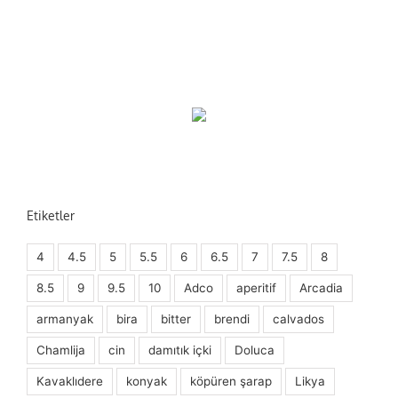
Etiketler
4
4.5
5
5.5
6
6.5
7
7.5
8
8.5
9
9.5
10
Adco
aperitif
Arcadia
armanyak
bira
bitter
brendi
calvados
Chamlija
cin
damıtık içki
Doluca
Kavaklıdere
konyak
köpüren şarap
Likya