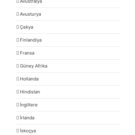
Avustralya
Avusturya
Çekya
Finlandiya
Fransa
Güney Afrika
Hollanda
Hindistan
İngiltere
İrlanda
İskoçya