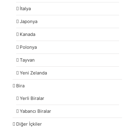
İtalya
Japonya
Kanada
Polonya
Tayvan
Yeni Zelanda
Bira
Yerli Biralar
Yabancı Biralar
Diğer İçkiler