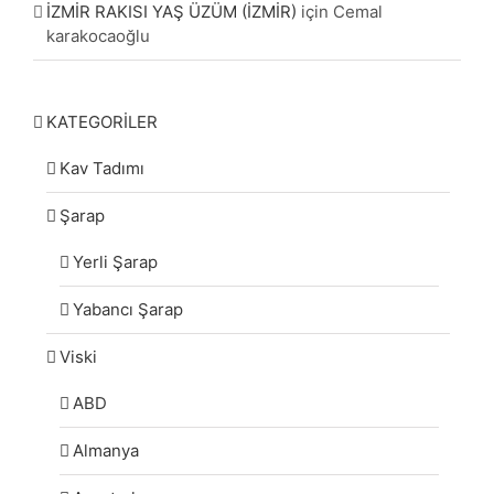
İZMİR RAKISI YAŞ ÜZÜM (İZMİR)
için
Cemal
karakocaoğlu
KATEGORİLER
Kav Tadımı
Şarap
Yerli Şarap
Yabancı Şarap
Viski
ABD
Almanya