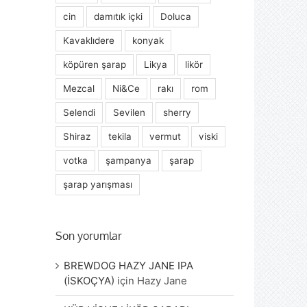
cin
damıtık içki
Doluca
Kavaklıdere
konyak
köpüren şarap
Likya
likör
Mezcal
Ni&Ce
rakı
rom
Selendi
Sevilen
sherry
Shiraz
tekila
vermut
viski
votka
şampanya
şarap
şarap yarışması
Son yorumlar
BREWDOG HAZY JANE IPA
(İSKOÇYA)
için
Hazy Jane