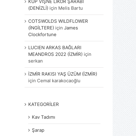
KÜP VİŞNE LİKÖR ŞARABI
(DENİZLİ)
için
Melis Bartu
COTSWOLDS WILDFLOWER
(İNGİLTERE)
için
James
Clockfortune
LUCIEN ARKAS BAĞLARI
MEANDROS 2022 (İZMİR)
için
serkan
İZMİR RAKISI YAŞ ÜZÜM (İZMİR)
için
Cemal karakocaoğlu
KATEGORİLER
Kav Tadımı
Şarap