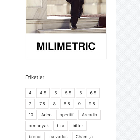
Etiketler
4
4.5
5
5.5
6
6.5
7
7.5
8
8.5
9
9.5
10
Adco
aperitif
Arcadia
armanyak
bira
bitter
brendi
calvados
Chamlija