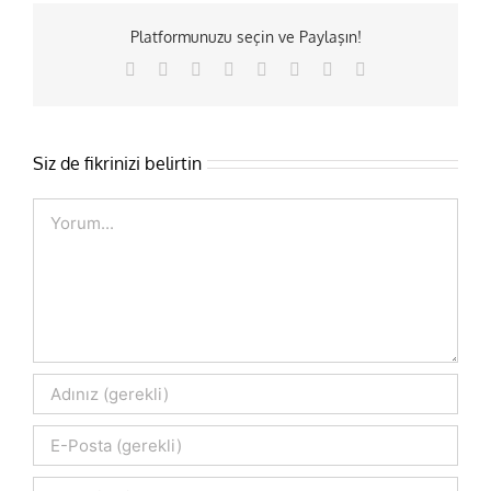
Platformunuzu seçin ve Paylaşın!
Facebook
X
Reddit
LinkedIn
Tumblr
Pinterest
Vk
E-
posta
Siz de fikrinizi belirtin
Comment