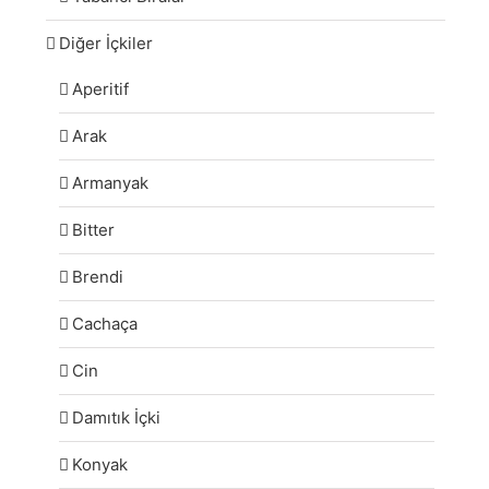
Diğer İçkiler
Aperitif
Arak
Armanyak
Bitter
Brendi
Cachaça
Cin
Damıtık İçki
Konyak