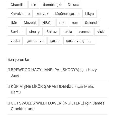
Chamlija
cin
damıtık içki
Doluca
Kavaklıdere
konyak
köpüren şarap
Likya
likör
Mezcal
Ni&Ce
rakı
rom
Selendi
Sevilen
sherry
Shiraz
tekila
vermut
viski
votka
şampanya
şarap
şarap yarışması
Son yorumlar
BREWDOG HAZY JANE IPA (İSKOÇYA)
için
Hazy
Jane
KÜP VİŞNE LİKÖR ŞARABI (DENİZLİ)
için
Melis
Bartu
COTSWOLDS WILDFLOWER (İNGİLTERE)
için
James
Clockfortune