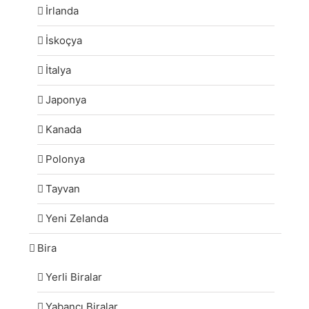
İrlanda
İskoçya
İtalya
Japonya
Kanada
Polonya
Tayvan
Yeni Zelanda
Bira
Yerli Biralar
Yabancı Biralar