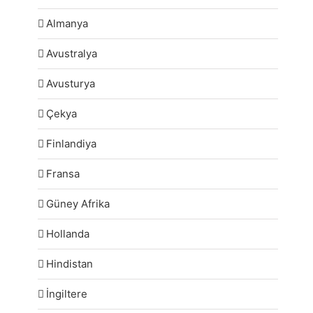
Almanya
Avustralya
Avusturya
Çekya
Finlandiya
Fransa
Güney Afrika
Hollanda
Hindistan
İngiltere