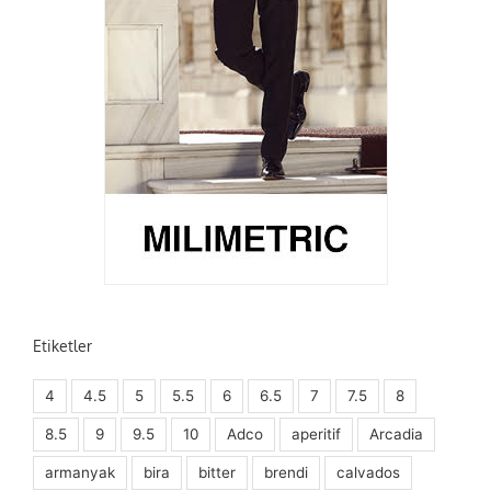
Etiketler
4
4.5
5
5.5
6
6.5
7
7.5
8
8.5
9
9.5
10
Adco
aperitif
Arcadia
armanyak
bira
bitter
brendi
calvados