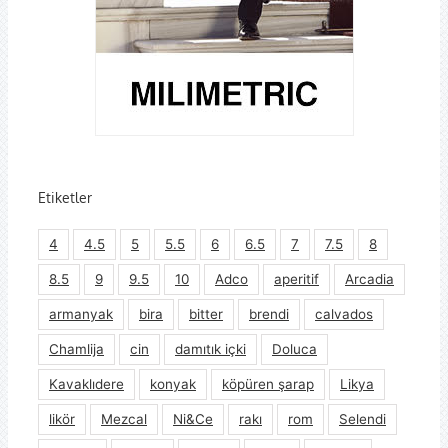
Etiketler
4
4.5
5
5.5
6
6.5
7
7.5
8
8.5
9
9.5
10
Adco
aperitif
Arcadia
armanyak
bira
bitter
brendi
calvados
Chamlija
cin
damıtık içki
Doluca
Kavaklıdere
konyak
köpüren şarap
Likya
likör
Mezcal
Ni&Ce
rakı
rom
Selendi