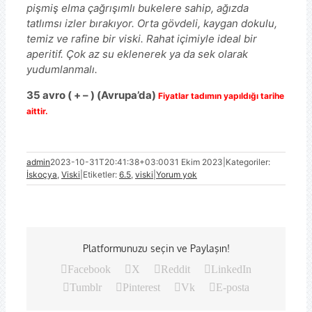
pişmiş elma çağrışımlı bukelere sahip, ağızda
tatlımsı izler bırakıyor. Orta gövdeli, kaygan dokulu,
temiz ve rafine bir viski. Rahat içimiyle ideal bir
aperitif. Çok az su eklenerek ya da sek olarak
yudumlanmalı.
35 avro ( + – )
(
Avrupa’da
)
Fiyatlar tadımın yapıldığı tarihe
aittir.
admin
2023-10-31T20:41:38+03:00
31 Ekim 2023
|
Kategoriler:
İskoçya
,
Viski
|
Etiketler:
6.5
,
viski
|
Yorum yok
Platformunuzu seçin ve Paylaşın!
Facebook
X
Reddit
LinkedIn
Tumblr
Pinterest
Vk
E-posta