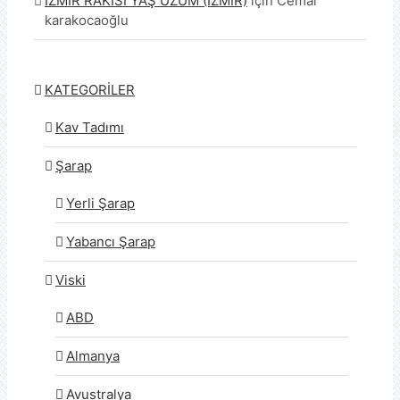
İZMİR RAKISI YAŞ ÜZÜM (İZMİR)
için
Cemal
karakocaoğlu
KATEGORİLER
Kav Tadımı
Şarap
Yerli Şarap
Yabancı Şarap
Viski
ABD
Almanya
Avustralya