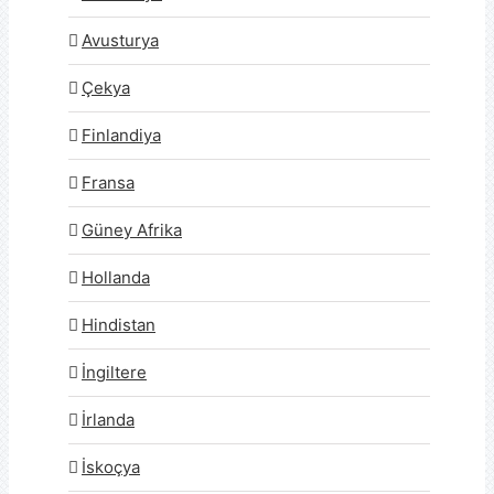
Avusturya
Çekya
Finlandiya
Fransa
Güney Afrika
Hollanda
Hindistan
İngiltere
İrlanda
İskoçya