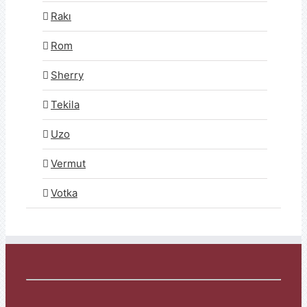
Rakı
Rom
Sherry
Tekila
Uzo
Vermut
Votka