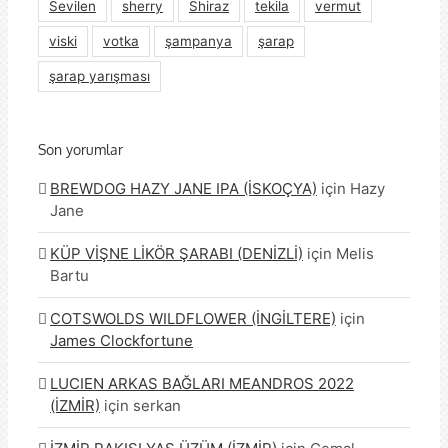
Sevilen
sherry
Shiraz
tekila
vermut
viski
votka
şampanya
şarap
şarap yarışması
Son yorumlar
BREWDOG HAZY JANE IPA (İSKOÇYA)
için
Hazy
Jane
KÜP VİŞNE LİKÖR ŞARABI (DENİZLİ)
için
Melis
Bartu
COTSWOLDS WILDFLOWER (İNGİLTERE)
için
James Clockfortune
LUCIEN ARKAS BAĞLARI MEANDROS 2022
(İZMİR)
için
serkan