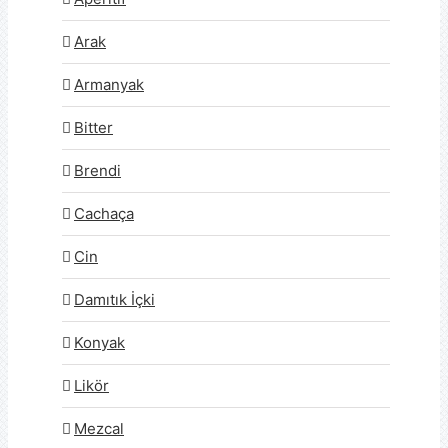
Arak
Armanyak
Bitter
Brendi
Cachaça
Cin
Damıtık İçki
Konyak
Likör
Mezcal