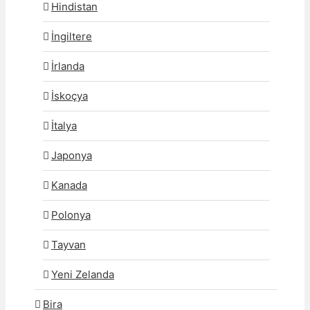
Hindistan
İngiltere
İrlanda
İskoçya
İtalya
Japonya
Kanada
Polonya
Tayvan
Yeni Zelanda
Bira