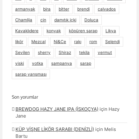
armanyak
bira
bitter
brendi
calvados
Chamlija
cin
damıtık içki
Doluca
Kavaklıdere
konyak
köpüren şarap
Likya
likör
Mezcal
Ni&Ce
rakı
rom
Selendi
Sevilen
sherry
Shiraz
tekila
vermut
viski
votka
şampanya
şarap
şarap yarışması
Son yorumlar
BREWDOG HAZY JANE IPA (İSKOÇYA)
için
Hazy
Jane
KÜP VİŞNE LİKÖR ŞARABI (DENİZLİ)
için
Melis
Bartu