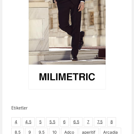
Etiketler
4
4.5
5
5.5
6
6.5
7
7.5
8
8.5
9
9.5
10
Adco
aperitif
Arcadia