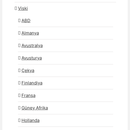
Viski
ABD
Almanya
Avustralya
Avusturya
Çekya
Finlandiya
Fransa
Güney Afrika
Hollanda