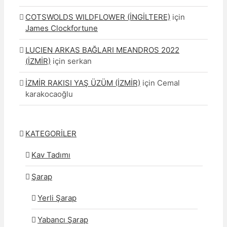
COTSWOLDS WILDFLOWER (İNGİLTERE)
için
James Clockfortune
LUCIEN ARKAS BAĞLARI MEANDROS 2022
(İZMİR)
için
serkan
İZMİR RAKISI YAŞ ÜZÜM (İZMİR)
için
Cemal
karakocaoğlu
KATEGORİLER
Kav Tadımı
Şarap
Yerli Şarap
Yabancı Şarap