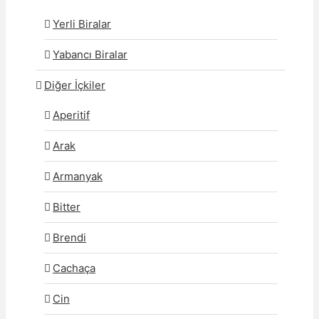
Yerli Biralar
Yabancı Biralar
Diğer İçkiler
Aperitif
Arak
Armanyak
Bitter
Brendi
Cachaça
Cin