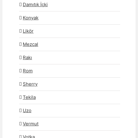
Damıtık İçki
Konyak
Likör
Mezcal
Rakı
Rom
Sherry
Tekila
Uzo
Vermut
Votka