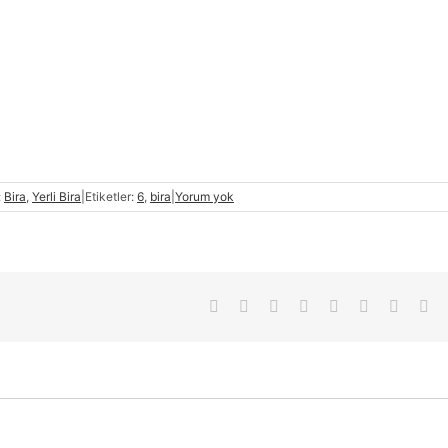
:
Bira
,
Yerli Bira
|
Etiketler:
6
,
bira
|
Yorum yok
Facebook
X
Reddit
LinkedIn
Tumblr
Pinterest
Vk
E-
pos