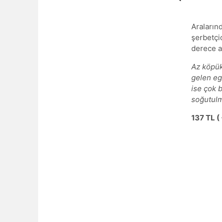
Araların
şerbetçio
derece al
Az köpük
gelen eg
ise çok 
soğutul
137
TL ( 