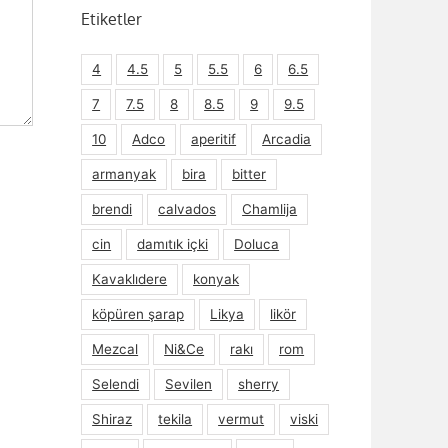
Etiketler
4
4.5
5
5.5
6
6.5
7
7.5
8
8.5
9
9.5
10
Adco
aperitif
Arcadia
armanyak
bira
bitter
brendi
calvados
Chamlija
cin
damıtık içki
Doluca
Kavaklıdere
konyak
köpüren şarap
Likya
likör
Mezcal
Ni&Ce
rakı
rom
Selendi
Sevilen
sherry
Shiraz
tekila
vermut
viski