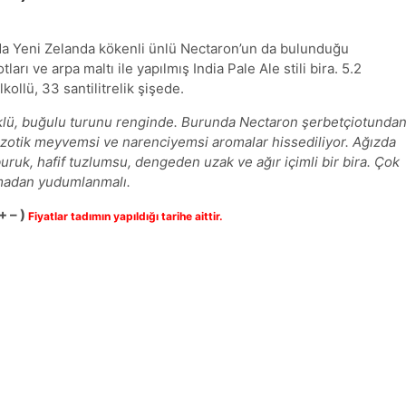
da Yeni Zelanda kökenli ünlü Nectaron’un da bulunduğu
tları ve arpa maltı ile yapılmış India Pale Ale stili bira. 5.2
kollü, 33 santilitrelik şişede.
lü, buğulu turunu renginde. Burunda Nectaron şerbetçiotunda
zotik meyvemsi ve narenciyemsi aromalar hissediliyor. Ağızda
buruk, hafif tuzlumsu, dengeden uzak ve ağır içimli bir bira. Çok
madan yudumlanmalı.
+ – )
Fiyatlar tadımın yapıldığı tarihe aittir.