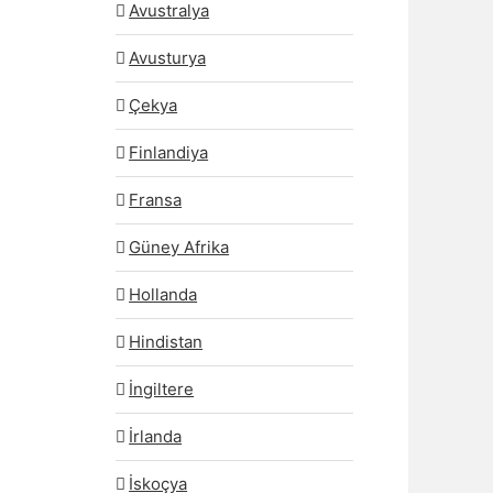
Avustralya
Avusturya
Çekya
Finlandiya
Fransa
Güney Afrika
Hollanda
Hindistan
İngiltere
İrlanda
İskoçya