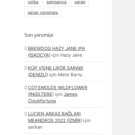
votka
şampanya
şarap
şarap yarışması
Son yorumlar
BREWDOG HAZY JANE IPA
(İSKOÇYA)
için
Hazy Jane
KÜP VİŞNE LİKÖR ŞARABI
(DENİZLİ)
için
Melis Bartu
COTSWOLDS WILDFLOWER
(İNGİLTERE)
için
James
Clockfortune
LUCIEN ARKAS BAĞLARI
MEANDROS 2022 (İZMİR)
için
serkan