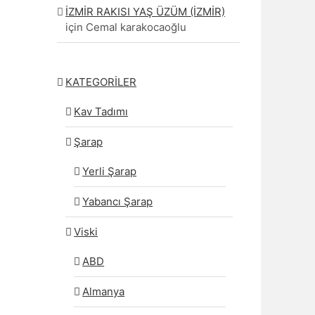
İZMİR RAKISI YAŞ ÜZÜM (İZMİR)
için
Cemal karakocaoğlu
KATEGORİLER
Kav Tadımı
Şarap
Yerli Şarap
Yabancı Şarap
Viski
ABD
Almanya