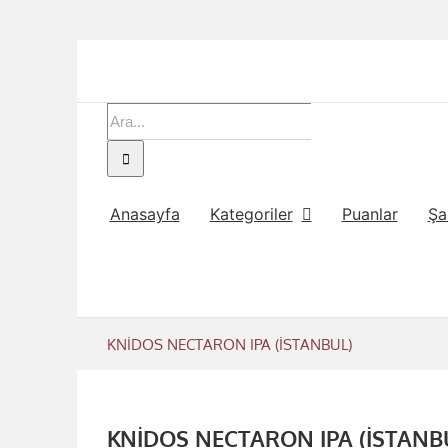
Skip
to
content
Ara:
Anasayfa
Kategoriler
Puanlar
Şa
KNİDOS NECTARON IPA (İSTANBUL)
KNİDOS NECTARON IPA (İSTANB