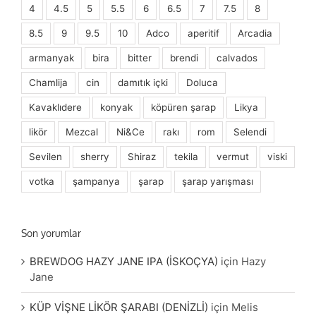
4
4.5
5
5.5
6
6.5
7
7.5
8
8.5
9
9.5
10
Adco
aperitif
Arcadia
armanyak
bira
bitter
brendi
calvados
Chamlija
cin
damıtık içki
Doluca
Kavaklıdere
konyak
köpüren şarap
Likya
likör
Mezcal
Ni&Ce
rakı
rom
Selendi
Sevilen
sherry
Shiraz
tekila
vermut
viski
votka
şampanya
şarap
şarap yarışması
Son yorumlar
BREWDOG HAZY JANE IPA (İSKOÇYA)
için
Hazy
Jane
KÜP VİŞNE LİKÖR ŞARABI (DENİZLİ)
için
Melis