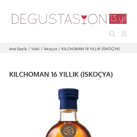
Skip
to
content
Ana Sayfa
Viski
İskoçya
KILCHOMAN 16 YILLIK (İSKOÇYA)
KILCHOMAN 16 YILLIK (İSKOÇYA)