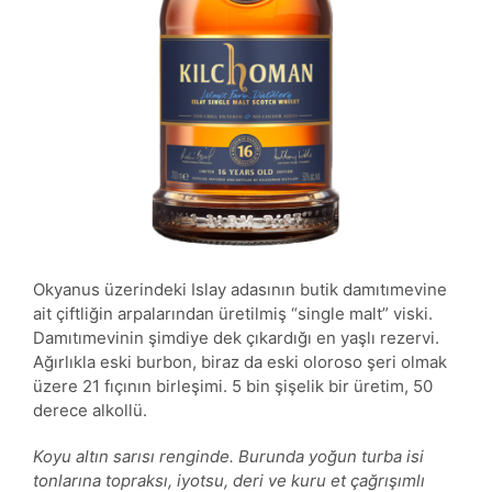
Okyanus üzerindeki Islay adasının butik damıtımevine
ait çiftliğin arpalarından üretilmiş “single malt” viski.
Damıtımevinin şimdiye dek çıkardığı en yaşlı rezervi.
Ağırlıkla eski burbon, biraz da eski oloroso şeri olmak
üzere 21 fıçının birleşimi. 5 bin şişelik bir üretim, 50
derece alkollü.
Koyu altın sarısı renginde. Burunda yoğun turba isi
tonlarına topraksı, iyotsu, deri ve kuru et çağrışımlı