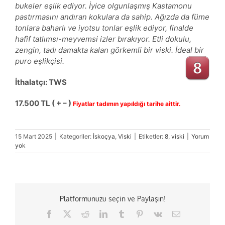
bukeler eşlik ediyor. İyice olgunlaşmış Kastamonu
pastırmasını andıran kokulara da sahip. Ağızda da füme
tonlara baharlı ve iyotsu tonlar eşlik ediyor, finalde
hafif tatlımsı-meyvemsi izler bırakıyor. Etli dokulu,
zengin, tadı damakta kalan görkemli bir viski. İdeal bir
puro eşlikçisi.
İthalatçı: TWS
17.500
TL ( + – )
Fiyatlar tadımın yapıldığı tarihe aittir.
15 Mart 2025
|
Kategoriler:
İskoçya
,
Viski
|
Etiketler:
8
,
viski
|
Yorum
yok
Platformunuzu seçin ve Paylaşın!
Facebook
X
Reddit
LinkedIn
Tumblr
Pinterest
Vk
E-
posta