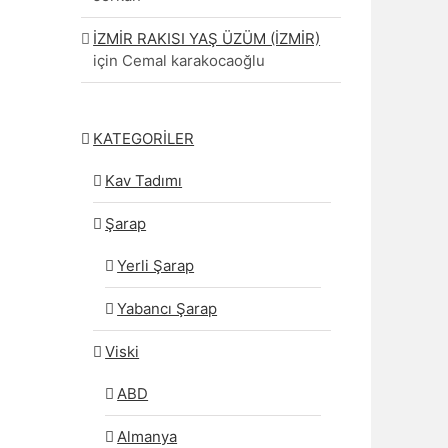
İZMİR RAKISI YAŞ ÜZÜM (İZMİR)
için
Cemal karakocaoğlu
KATEGORİLER
Kav Tadımı
Şarap
Yerli Şarap
Yabancı Şarap
Viski
ABD
Almanya