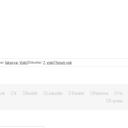
ler:
İskoçya
,
Viski
|
Etiketler:
7
,
viski
|
Yorum yok
ook
X
Reddit
LinkedIn
Tumblr
Pinterest
Vk
E-posta