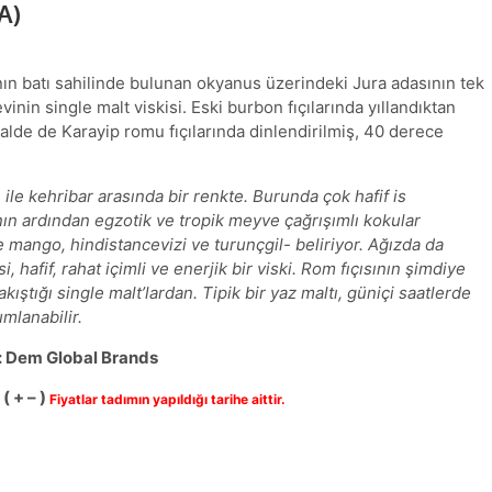
A)
nın batı sahilinde bulunan okyanus üzerindeki Jura adasının tek
inin single malt viskisi. Eski burbon fıçılarında yıllandıktan
nalde de Karayip romu fıçılarında dinlendirilmiş, 40 derece
n ile kehribar arasında bir renkte. Burunda çok hafif is
nın ardından egzotik ve tropik meyve çağrışımlı kokular
e mango, hindistancevizi ve turunçgil- beliriyor. Ağızda da
 hafif, rahat içimli ve enerjik bir viski. Rom fıçısının şimdiye
kıştığı single malt’lardan. Tipik bir yaz maltı, güniçi saatlerde
mlanabilir.
ı: Dem Global Brands
( + – )
Fiyatlar tadımın yapıldığı tarihe aittir.