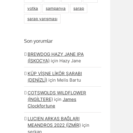
votka
şampanya
şarap
şarap yarışması
Son yorumlar
BREWDOG HAZY JANE IPA
(İSKOÇYA)
için
Hazy Jane
KÜP VİŞNE LİKÖR ŞARABI
(DENİZLİ)
için
Melis Bartu
COTSWOLDS WILDFLOWER
(İNGİLTERE)
için
James
Clockfortune
LUCIEN ARKAS BAĞLARI
MEANDROS 2022 (İZMİR)
için
serkan