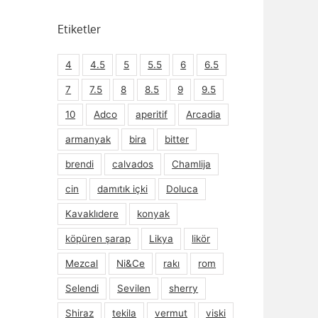
Etiketler
4
4.5
5
5.5
6
6.5
7
7.5
8
8.5
9
9.5
10
Adco
aperitif
Arcadia
armanyak
bira
bitter
brendi
calvados
Chamlija
cin
damıtık içki
Doluca
Kavaklıdere
konyak
köpüren şarap
Likya
likör
Mezcal
Ni&Ce
rakı
rom
Selendi
Sevilen
sherry
Shiraz
tekila
vermut
viski