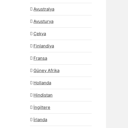
Avustralya
Avusturya
Çekya
Finlandiya
Fransa
Güney Afrika
Hollanda
Hindistan
İngiltere
İrlanda