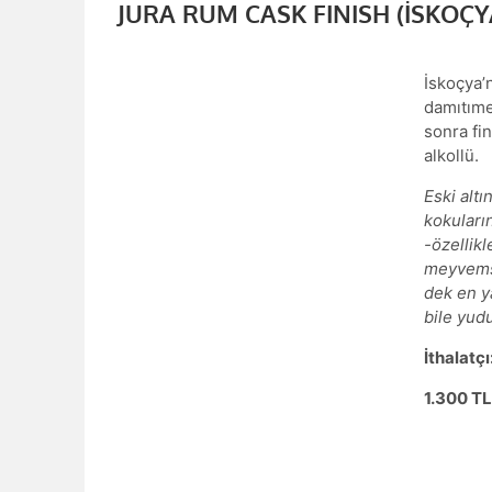
JURA RUM CASK FINISH (İSKOÇY
İskoçya’
damıtımev
sonra fi
alkollü.
Eski altı
kokuları
-özellikl
meyvemsi,
dek en ya
bile yudu
İthalatç
1.30
0
TL 