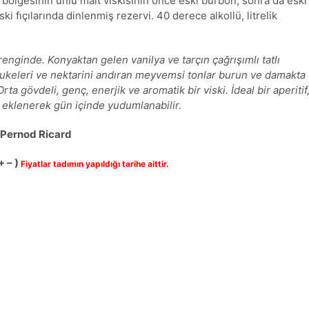
bölgesinin ünlü malt viskisinin önce eski burbon, sonra da eski
ki fıçılarında dinlenmiş rezervi. 40 derece alkollü, litrelik
renginde. Konyaktan gelen vanilya ve tarçın çağrışımlı tatlı
ukeleri ve nektarini andıran meyvemsi tonlar burun ve damakta
Orta gövdeli, genç, enerjik ve aromatik bir viski. İdeal bir aperitif
 eklenerek gün içinde yudumlanabilir.
: Pernod Ricard
+ – )
Fiyatlar tadımın yapıldığı tarihe aittir.