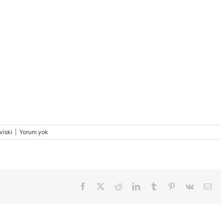
viski
|
Yorum yok
Facebook
X
Reddit
LinkedIn
Tumblr
Pinterest
Vk
E-
pos