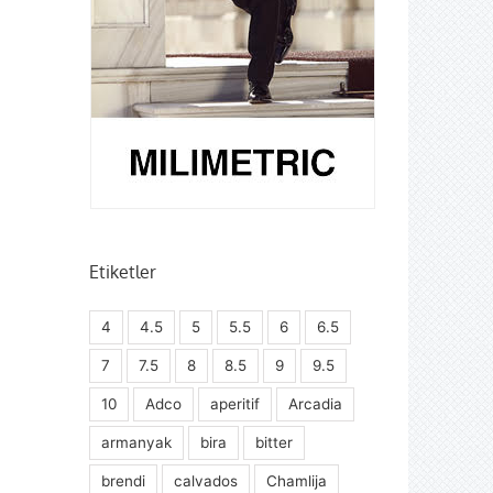
Etiketler
4
4.5
5
5.5
6
6.5
7
7.5
8
8.5
9
9.5
10
Adco
aperitif
Arcadia
armanyak
bira
bitter
brendi
calvados
Chamlija