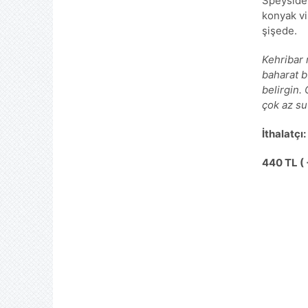
Speyside 
konyak vis
şişede.
Kehribar 
baharat b
belirgin. 
çok az su
İthalatçı
440 TL ( 