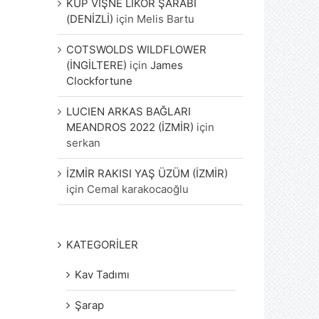
KÜP VİŞNE LİKÖR ŞARABI
(DENİZLİ)
için
Melis Bartu
COTSWOLDS WILDFLOWER
(İNGİLTERE)
için
James
Clockfortune
LUCIEN ARKAS BAĞLARI
MEANDROS 2022 (İZMİR)
için
serkan
İZMİR RAKISI YAŞ ÜZÜM (İZMİR)
için
Cemal karakocaoğlu
KATEGORİLER
Kav Tadımı
Şarap