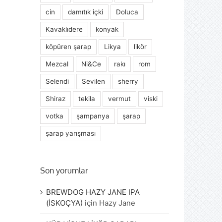
cin
damıtık içki
Doluca
Kavaklıdere
konyak
köpüren şarap
Likya
likör
Mezcal
Ni&Ce
rakı
rom
Selendi
Sevilen
sherry
Shiraz
tekila
vermut
viski
votka
şampanya
şarap
şarap yarışması
Son yorumlar
BREWDOG HAZY JANE IPA
(İSKOÇYA)
için
Hazy Jane