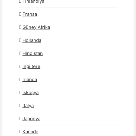
Finlandiya
Fransa
Güney Afrika
Hollanda
Hindistan
İngiltere
İrlanda
İskoçya
İtalya
Japonya
Kanada