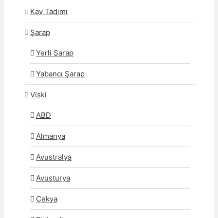
Kav Tadımı
Şarap
Yerli Şarap
Yabancı Şarap
Viski
ABD
Almanya
Avustralya
Avusturya
Çekya