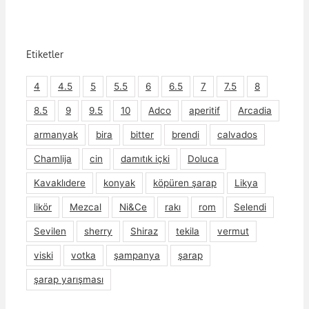
Etiketler
4
4.5
5
5.5
6
6.5
7
7.5
8
8.5
9
9.5
10
Adco
aperitif
Arcadia
armanyak
bira
bitter
brendi
calvados
Chamlija
cin
damıtık içki
Doluca
Kavaklıdere
konyak
köpüren şarap
Likya
likör
Mezcal
Ni&Ce
rakı
rom
Selendi
Sevilen
sherry
Shiraz
tekila
vermut
viski
votka
şampanya
şarap
şarap yarışması