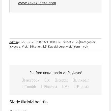
www.kavaklidere.com
admin
2025-02-28T11:19:21+03:00
28 Şubat 2025
|
Kategoriler:
İskoçya
,
Viski
|
Etiketler:
8.5
,
Kavaklıdere
,
viski
|
Yorum yok
Platformunuzu seçin ve Paylaşın!
Facebook
X
Reddit
LinkedIn
Tumblr
Pinterest
Vk
E-posta
Siz de fikrinizi belirtin