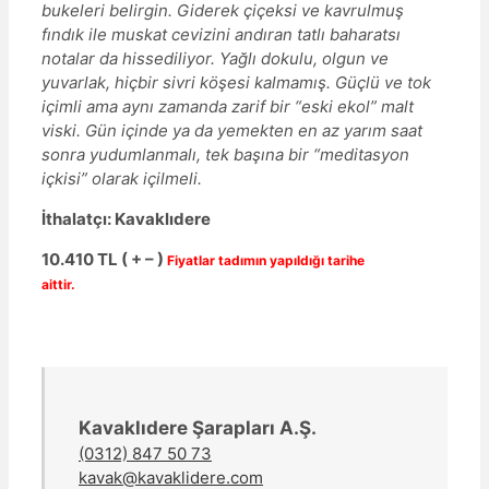
bukeleri belirgin. Giderek çiçeksi ve kavrulmuş
fındık ile muskat cevizini andıran tatlı baharatsı
notalar da hissediliyor. Yağlı dokulu, olgun ve
yuvarlak, hiçbir sivri köşesi kalmamış. Güçlü ve tok
içimli ama aynı zamanda zarif bir “eski ekol” malt
viski. Gün içinde ya da yemekten en az yarım saat
sonra yudumlanmalı, tek başına bir “meditasyon
içkisi” olarak içilmeli.
İthalatçı: Kavaklıdere
10.410
TL ( + – )
Fiyatlar tadımın yapıldığı tarihe
aittir.
Kavaklıdere Şarapları A.Ş.
(0312) 847 50 73
kavak@kavaklidere.com