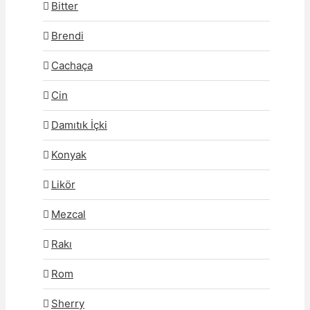
Bitter
Brendi
Cachaça
Cin
Damıtık İçki
Konyak
Likör
Mezcal
Rakı
Rom
Sherry