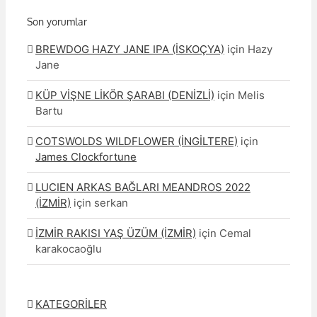
Son yorumlar
BREWDOG HAZY JANE IPA (İSKOÇYA)
için
Hazy
Jane
KÜP VİŞNE LİKÖR ŞARABI (DENİZLİ)
için
Melis
Bartu
COTSWOLDS WILDFLOWER (İNGİLTERE)
için
James Clockfortune
LUCIEN ARKAS BAĞLARI MEANDROS 2022
(İZMİR)
için
serkan
İZMİR RAKISI YAŞ ÜZÜM (İZMİR)
için
Cemal
karakocaoğlu
KATEGORİLER