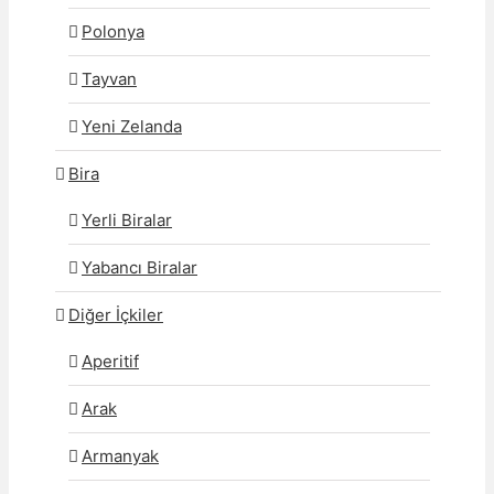
Polonya
Tayvan
Yeni Zelanda
Bira
Yerli Biralar
Yabancı Biralar
Diğer İçkiler
Aperitif
Arak
Armanyak