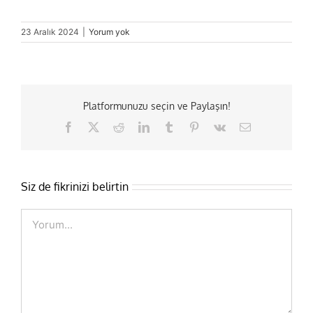
23 Aralık 2024
|
Yorum yok
Platformunuzu seçin ve Paylaşın!
Facebook
X
Reddit
LinkedIn
Tumblr
Pinterest
Vk
E-
posta
Siz de fikrinizi belirtin
Comment