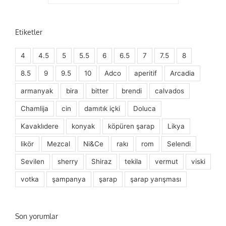
Etiketler
4
4.5
5
5.5
6
6.5
7
7.5
8
8.5
9
9.5
10
Adco
aperitif
Arcadia
armanyak
bira
bitter
brendi
calvados
Chamlija
cin
damıtık içki
Doluca
Kavaklıdere
konyak
köpüren şarap
Likya
likör
Mezcal
Ni&Ce
rakı
rom
Selendi
Sevilen
sherry
Shiraz
tekila
vermut
viski
votka
şampanya
şarap
şarap yarışması
Son yorumlar