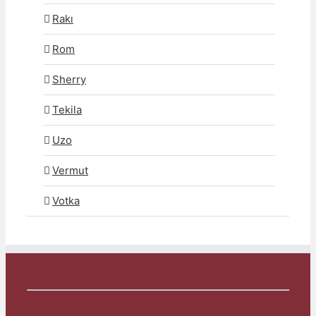
Rakı
Rom
Sherry
Tekila
Uzo
Vermut
Votka