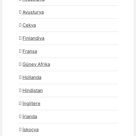
Avusturya
Çekya
Finlandiya
Fransa
Güney Afrika
Hollanda
Hindistan
İngiltere
İrlanda
İskoçya