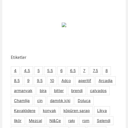
Etiketler
4
4.5
5
5.5
6
6.5
7
7.5
8
8.5
9
9.5
10
Adco
aperitif
Arcadia
armanyak
bira
bitter
brendi
calvados
Chamlija
cin
damıtık içki
Doluca
Kavaklıdere
konyak
köpüren şarap
Likya
likör
Mezcal
Ni&Ce
rakı
rom
Selendi