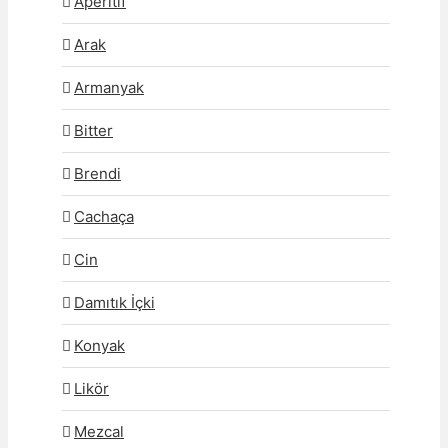
Aperitif
Arak
Armanyak
Bitter
Brendi
Cachaça
Cin
Damıtık İçki
Konyak
Likör
Mezcal