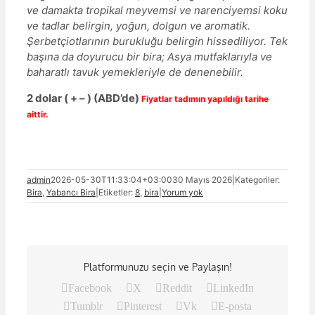
ve damakta tropikal meyvemsi ve narenciyemsi koku
ve tadlar belirgin, yoğun, dolgun ve aromatik.
Şerbetçiotlarının burukluğu belirgin hissediliyor. Tek
başına da doyurucu bir bira; Asya mutfaklarıyla ve
baharatlı tavuk yemekleriyle de denenebilir.
2
dolar
( + – )
(ABD’de)
Fiyatlar tadımın yapıldığı tarihe
aittir.
admin
2026-05-30T11:33:04+03:00
30 Mayıs 2026
|
Kategoriler:
Bira
,
Yabancı Bira
|
Etiketler:
8
,
bira
|
Yorum yok
Platformunuzu seçin ve Paylaşın!
Facebook
X
Reddit
LinkedIn
Tumblr
Pinterest
Vk
E-posta