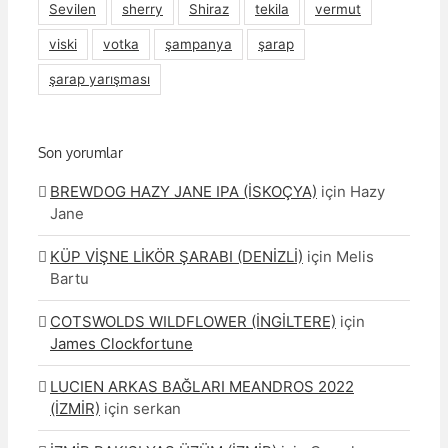
Sevilen
sherry
Shiraz
tekila
vermut
viski
votka
şampanya
şarap
şarap yarışması
Son yorumlar
BREWDOG HAZY JANE IPA (İSKOÇYA)
için
Hazy
Jane
KÜP VİŞNE LİKÖR ŞARABI (DENİZLİ)
için
Melis
Bartu
COTSWOLDS WILDFLOWER (İNGİLTERE)
için
James Clockfortune
LUCIEN ARKAS BAĞLARI MEANDROS 2022
(İZMİR)
için
serkan