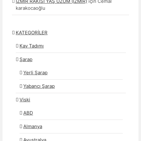
İZMİR RAKISI YAŞ ÜZÜM (İZMİR)
için
Cemal
karakocaoğlu
KATEGORİLER
Kav Tadımı
Şarap
Yerli Şarap
Yabancı Şarap
Viski
ABD
Almanya
Avustralya