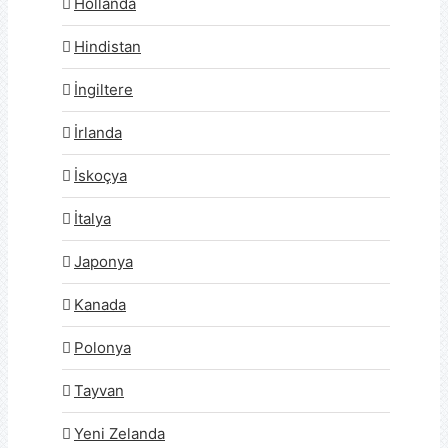
Hollanda
Hindistan
İngiltere
İrlanda
İskoçya
İtalya
Japonya
Kanada
Polonya
Tayvan
Yeni Zelanda