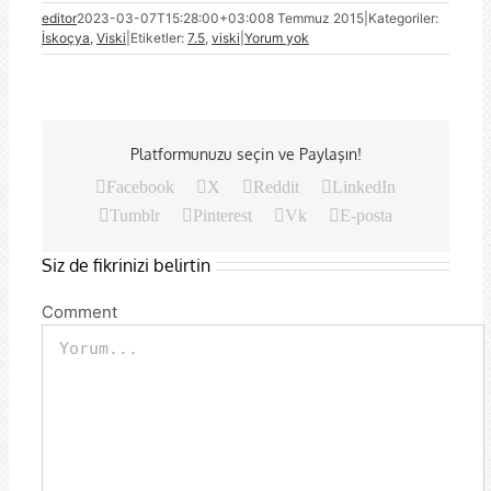
editor
2023-03-07T15:28:00+03:00
8 Temmuz 2015
|
Kategoriler:
İskoçya
,
Viski
|
Etiketler:
7.5
,
viski
|
Yorum yok
Platformunuzu seçin ve Paylaşın!
Facebook
X
Reddit
LinkedIn
Tumblr
Pinterest
Vk
E-posta
Siz de fikrinizi belirtin
Comment