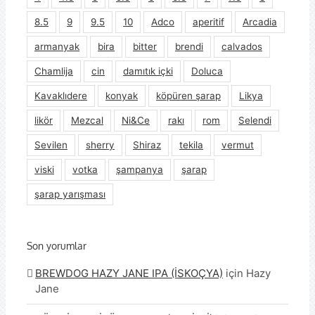
8.5
9
9.5
10
Adco
aperitif
Arcadia
armanyak
bira
bitter
brendi
calvados
Chamlija
cin
damıtık içki
Doluca
Kavaklıdere
konyak
köpüren şarap
Likya
likör
Mezcal
Ni&Ce
rakı
rom
Selendi
Sevilen
sherry
Shiraz
tekila
vermut
viski
votka
şampanya
şarap
şarap yarışması
Son yorumlar
BREWDOG HAZY JANE IPA (İSKOÇYA)
için
Hazy
Jane