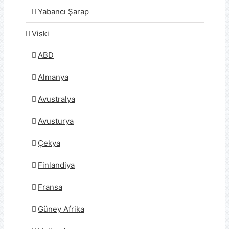
Yabancı Şarap
Viski
ABD
Almanya
Avustralya
Avusturya
Çekya
Finlandiya
Fransa
Güney Afrika