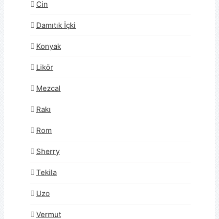
Cin
Damıtık İçki
Konyak
Likör
Mezcal
Rakı
Rom
Sherry
Tekila
Uzo
Vermut