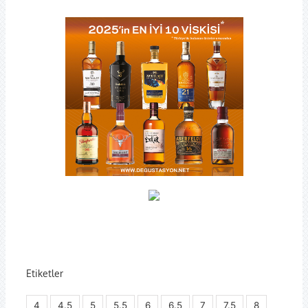
Etiketler
4
4.5
5
5.5
6
6.5
7
7.5
8