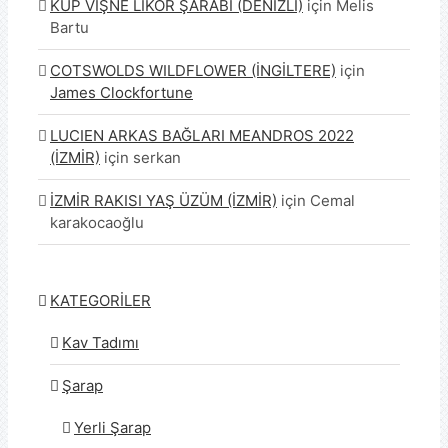
KÜP VİŞNE LİKÖR ŞARABI (DENİZLİ)
için
Melis
Bartu
COTSWOLDS WILDFLOWER (İNGİLTERE)
için
James Clockfortune
LUCIEN ARKAS BAĞLARI MEANDROS 2022
(İZMİR)
için
serkan
İZMİR RAKISI YAŞ ÜZÜM (İZMİR)
için
Cemal
karakocaoğlu
KATEGORİLER
Kav Tadımı
Şarap
Yerli Şarap