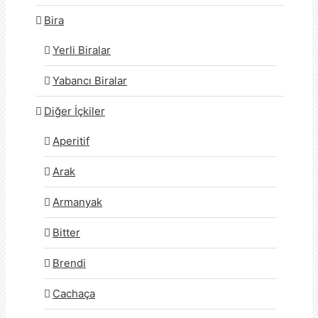
Bira
Yerli Biralar
Yabancı Biralar
Diğer İçkiler
Aperitif
Arak
Armanyak
Bitter
Brendi
Cachaça