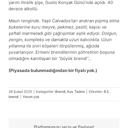
yarım litrelik şişe, Gusto Konyak Günü’nde açıldı. 40
derece alkollü.
Maun renginde. Yaşlı Calvados’ları andıran pişmiş elma
bukelerine kuru meyve, pekmez, pestil, kayısı ve
şeftali marmeladı gibi çağrışımlar eşlik ediyor. Dolgun,
zengin, kompleks ve damakta uzun kalıcılıkta. Uzun
yıllanma ile sivri köşeleri törpülenmiş, ağızda
yuvarlanıyor. Ermeni brendilerinin şöhretinin boşuna
olmadığını kanıtlayan bir “büyük brendi”…
(Piyasada bulunmadığından bir fiyatı yok.)
28 Şubat 2025
|
Kategoriler:
Brendi
,
Kav Tadımı
|
Etiketler:
8.5
,
brendi
|
Yorum yok
Platformunuzu seçin ve Paylaşın!