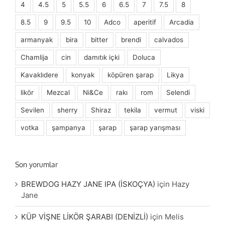
4
4.5
5
5.5
6
6.5
7
7.5
8
8.5
9
9.5
10
Adco
aperitif
Arcadia
armanyak
bira
bitter
brendi
calvados
Chamlija
cin
damıtık içki
Doluca
Kavaklıdere
konyak
köpüren şarap
Likya
likör
Mezcal
Ni&Ce
rakı
rom
Selendi
Sevilen
sherry
Shiraz
tekila
vermut
viski
votka
şampanya
şarap
şarap yarışması
Son yorumlar
BREWDOG HAZY JANE IPA (İSKOÇYA)
için
Hazy
Jane
KÜP VİŞNE LİKÖR ŞARABI (DENİZLİ)
için
Melis