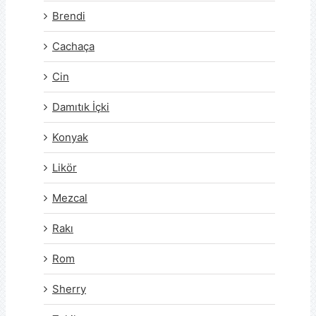
Brendi
Cachaça
Cin
Damıtık İçki
Konyak
Likör
Mezcal
Rakı
Rom
Sherry