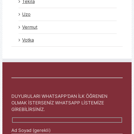
Tekila
Uzo
Vermut
Votka
DUYURULARI WHATSAPP’DAN İLK ÖĞRENEN
OLMAK İSTERSENİZ WHATSAPP LİSTEMİZE
GİREBİLİRSİNİZ.
Ad Soyad (gerekli)