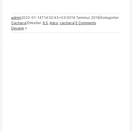
admin
2022-01-14T14:52:43+03:00
16 Temmuz 2018
|
Kategoriler:
Cachaça
|
Etiketler:
6.5
,
Adco
,
cachaça
|
2 Comments
Devamı