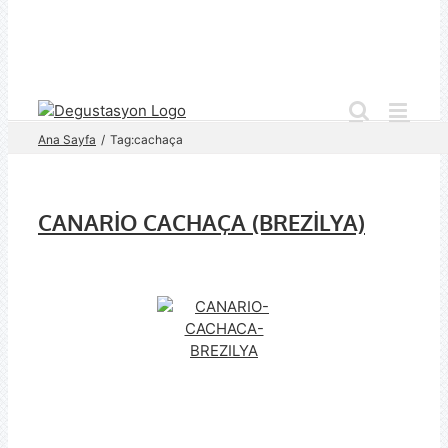
Skip
to
content
Ana Sayfa
Tag:
cachaça
CANARİO CACHAÇA (BREZİLYA)