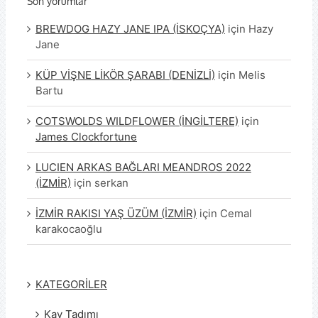
Son yorumlar
BREWDOG HAZY JANE IPA (İSKOÇYA)
için
Hazy
Jane
KÜP VİŞNE LİKÖR ŞARABI (DENİZLİ)
için
Melis
Bartu
COTSWOLDS WILDFLOWER (İNGİLTERE)
için
James Clockfortune
LUCIEN ARKAS BAĞLARI MEANDROS 2022
(İZMİR)
için
serkan
İZMİR RAKISI YAŞ ÜZÜM (İZMİR)
için
Cemal
karakocaoğlu
KATEGORİLER
Kav Tadımı