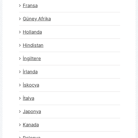
Fransa
Güney Afrika
Hollanda
Hindistan
İngiltere
İrlanda
İskoçya
İtalya
Japonya
Kanada
Polonya