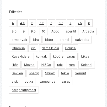
Etiketler
4
4.5
5
5.5
6
6.5
7
7.5
8
8.5
9
9.5
10
Adco
aperitif
Arcadia
armanyak
bira
bitter
brendi
calvados
Chamlija
cin
damıtık içki
Doluca
Kavaklıdere
konyak
köpüren şarap
Likya
likör
Mezcal
Ni&Ce
rakı
rom
Selendi
Sevilen
sherry
Shiraz
tekila
vermut
viski
votka
şampanya
şarap
şarap yarışması