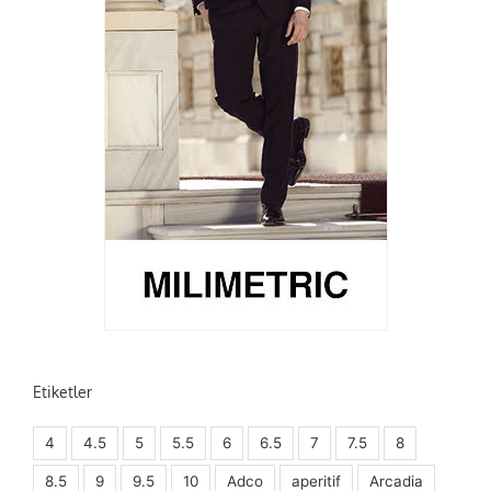
Etiketler
4
4.5
5
5.5
6
6.5
7
7.5
8
8.5
9
9.5
10
Adco
aperitif
Arcadia