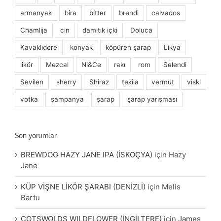
armanyak
bira
bitter
brendi
calvados
Chamlija
cin
damıtık içki
Doluca
Kavaklıdere
konyak
köpüren şarap
Likya
likör
Mezcal
Ni&Ce
rakı
rom
Selendi
Sevilen
sherry
Shiraz
tekila
vermut
viski
votka
şampanya
şarap
şarap yarışması
Son yorumlar
BREWDOG HAZY JANE IPA (İSKOÇYA)
için
Hazy
Jane
KÜP VİŞNE LİKÖR ŞARABI (DENİZLİ)
için
Melis
Bartu
COTSWOLDS WILDFLOWER (İNGİLTERE)
için
James