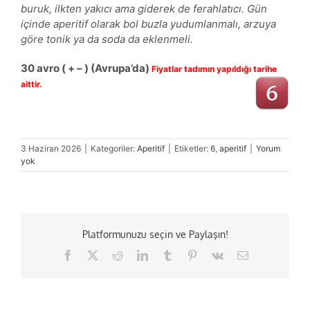
buruk, ilkten yakıcı ama giderek de ferahlatıcı. Gün
içinde aperitif olarak bol buzla yudumlanmalı, arzuya
göre tonik ya da soda da eklenmeli.
30
avro
( + – )
(Avrupa’da)
Fiyatlar tadımın yapıldığı tarihe
aittir.
3 Haziran 2026
|
Kategoriler:
Aperitif
|
Etiketler:
6
,
aperitif
|
Yorum
yok
Platformunuzu seçin ve Paylaşın!
Facebook
X
Reddit
LinkedIn
Tumblr
Pinterest
Vk
E-
posta