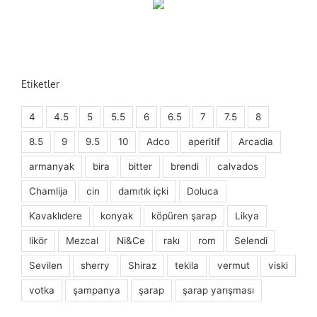
Etiketler
4
4.5
5
5.5
6
6.5
7
7.5
8
8.5
9
9.5
10
Adco
aperitif
Arcadia
armanyak
bira
bitter
brendi
calvados
Chamlija
cin
damıtık içki
Doluca
Kavaklıdere
konyak
köpüren şarap
Likya
likör
Mezcal
Ni&Ce
rakı
rom
Selendi
Sevilen
sherry
Shiraz
tekila
vermut
viski
votka
şampanya
şarap
şarap yarışması