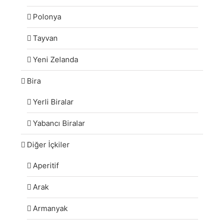
Polonya
Tayvan
Yeni Zelanda
Bira
Yerli Biralar
Yabancı Biralar
Diğer İçkiler
Aperitif
Arak
Armanyak