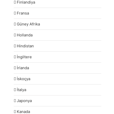
Finlandiya
Fransa
Güney Afrika
Hollanda
Hindistan
İngiltere
İrlanda
İskoçya
İtalya
Japonya
Kanada