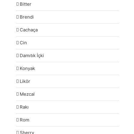
Bitter
Brendi
Cachaça
Cin
Damıtık İçki
Konyak
Likör
Mezcal
Rakı
Rom
Sherry