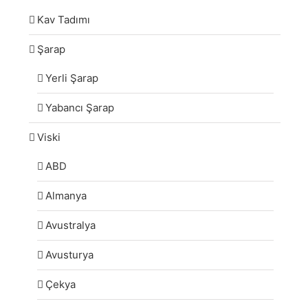
Kav Tadımı
Şarap
Yerli Şarap
Yabancı Şarap
Viski
ABD
Almanya
Avustralya
Avusturya
Çekya