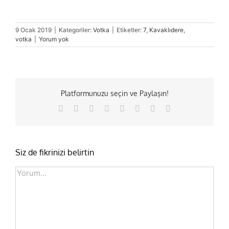
9 Ocak 2019
|
Kategoriler:
Votka
|
Etiketler:
7
,
Kavaklıdere
,
votka
|
Yorum yok
Platformunuzu seçin ve Paylaşın!
Facebook
X
Reddit
LinkedIn
Tumblr
Pinterest
Vk
E-
posta
Siz de fikrinizi belirtin
Comment