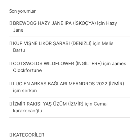
Son yorumlar
BREWDOG HAZY JANE IPA (İSKOÇYA)
için
Hazy
Jane
KÜP VİŞNE LİKÖR ŞARABI (DENİZLİ)
için
Melis
Bartu
COTSWOLDS WILDFLOWER (İNGİLTERE)
için
James
Clockfortune
LUCIEN ARKAS BAĞLARI MEANDROS 2022 (İZMİR)
için
serkan
İZMİR RAKISI YAŞ ÜZÜM (İZMİR)
için
Cemal
karakocaoğlu
KATEGORİLER