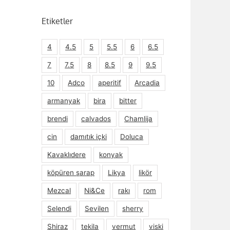
Etiketler
4
4.5
5
5.5
6
6.5
7
7.5
8
8.5
9
9.5
10
Adco
aperitif
Arcadia
armanyak
bira
bitter
brendi
calvados
Chamlija
cin
damıtık içki
Doluca
Kavaklıdere
konyak
köpüren şarap
Likya
likör
Mezcal
Ni&Ce
rakı
rom
Selendi
Sevilen
sherry
Shiraz
tekila
vermut
viski