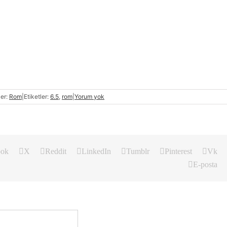
ler:
Rom
|
Etiketler:
6.5
,
rom
|
Yorum yok
ook
X
Reddit
LinkedIn
Tumblr
Pinterest
Vk
E-posta