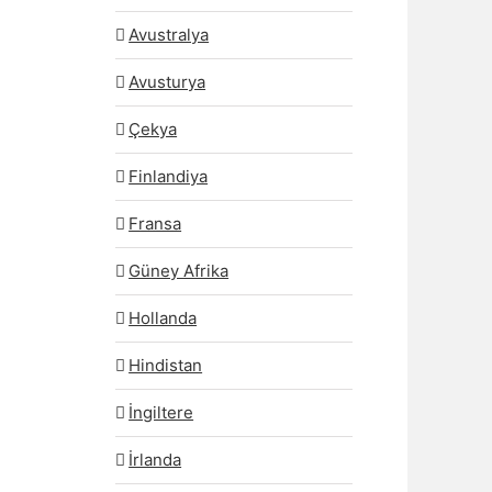
Avustralya
Avusturya
Çekya
Finlandiya
Fransa
Güney Afrika
Hollanda
Hindistan
İngiltere
İrlanda