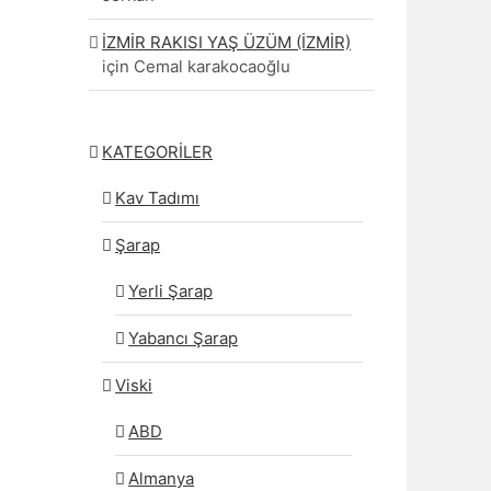
İZMİR RAKISI YAŞ ÜZÜM (İZMİR)
için
Cemal karakocaoğlu
KATEGORİLER
Kav Tadımı
Şarap
Yerli Şarap
Yabancı Şarap
Viski
ABD
Almanya