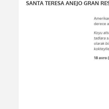
SANTA TERESA ANEJO GRAN RE
Amerikan
derece a
Koyu alt
tadlara s
olarak bi
kokteylle
18 avro 