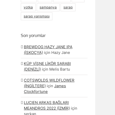
votka
şampanya
şarap
şarap yarışması
Son yorumlar
BREWDOG HAZY JANE IPA
(İSKOÇYA)
için
Hazy Jane
KÜP VİŞNE LİKÖR ŞARABI
(DENİZLİ)
için
Melis Bartu
COTSWOLDS WILDFLOWER
(İNGİLTERE)
için
James
Clockfortune
LUCIEN ARKAS BAĞLARI
MEANDROS 2022 (İZMİR)
için
serkan