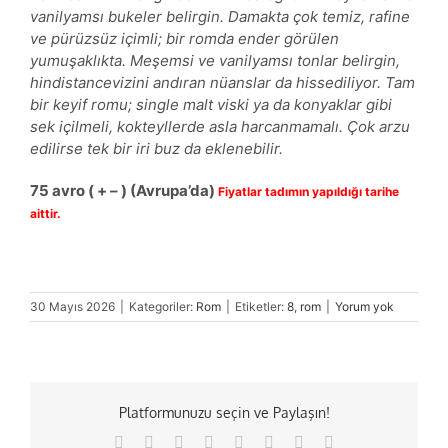
vanilyamsı bukeler belirgin. Damakta çok temiz, rafine
ve pürüzsüz içimli; bir romda ender görülen
yumuşaklıkta. Meşemsi ve vanilyamsı tonlar belirgin,
hindistancevizini andıran nüanslar da hissediliyor. Tam
bir keyif romu; single malt viski ya da konyaklar gibi
sek içilmeli, kokteyllerde asla harcanmamalı. Çok arzu
edilirse tek bir iri buz da eklenebilir.
75
avro
( + – )
(Avrupa’da)
Fiyatlar tadımın yapıldığı tarihe
aittir.
30 Mayıs 2026
|
Kategoriler:
Rom
|
Etiketler:
8
,
rom
|
Yorum yok
Platformunuzu seçin ve Paylaşın!
Facebook
X
Reddit
LinkedIn
Tumblr
Pinterest
Vk
E-