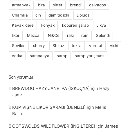
armanyak
bira
bitter
brendi
calvados
Chamlija
cin
damıtık içki
Doluca
Kavaklıdere
konyak
köpüren şarap
Likya
likör
Mezcal
Ni&Ce
rakı
rom
Selendi
Sevilen
sherry
Shiraz
tekila
vermut
viski
votka
şampanya
şarap
şarap yarışması
Son yorumlar
BREWDOG HAZY JANE IPA (İSKOÇYA)
için
Hazy
Jane
KÜP VİŞNE LİKÖR ŞARABI (DENİZLİ)
için
Melis
Bartu
COTSWOLDS WILDFLOWER (İNGİLTERE)
için
James