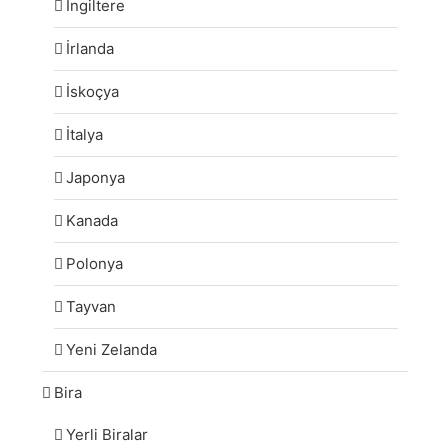
İngiltere
İrlanda
İskoçya
İtalya
Japonya
Kanada
Polonya
Tayvan
Yeni Zelanda
Bira
Yerli Biralar