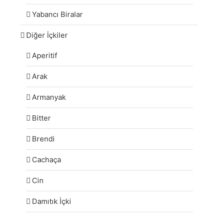
Yabancı Biralar
Diğer İçkiler
Aperitif
Arak
Armanyak
Bitter
Brendi
Cachaça
Cin
Damıtık İçki