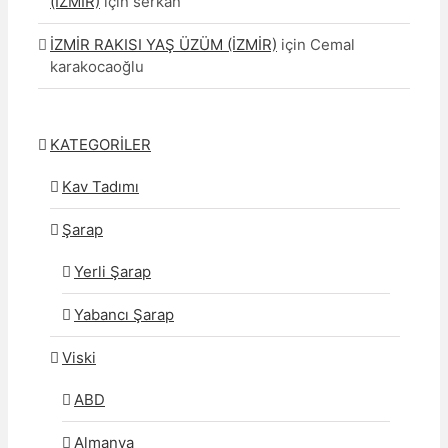
(İZMİR)
için
serkan
İZMİR RAKISI YAŞ ÜZÜM (İZMİR)
için
Cemal
karakocaoğlu
KATEGORİLER
Kav Tadımı
Şarap
Yerli Şarap
Yabancı Şarap
Viski
ABD
Almanya