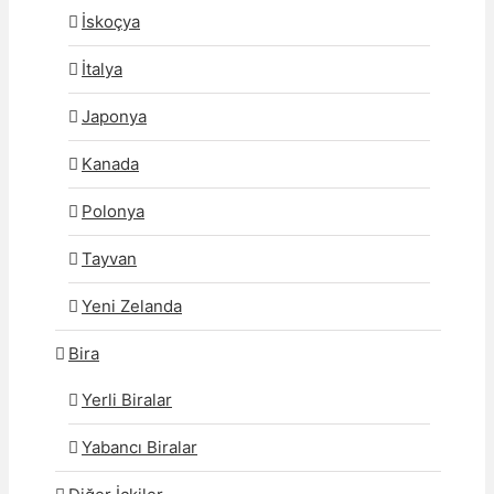
İskoçya
İtalya
Japonya
Kanada
Polonya
Tayvan
Yeni Zelanda
Bira
Yerli Biralar
Yabancı Biralar