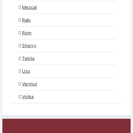
Mezcal
Rakı
Rom
Sherry
Tekila
Uzo
Vermut
Votka