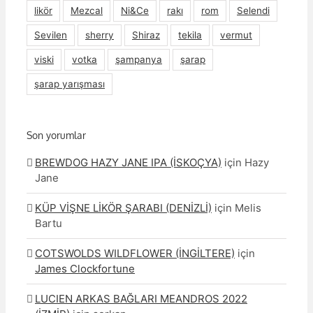
likör
Mezcal
Ni&Ce
rakı
rom
Selendi
Sevilen
sherry
Shiraz
tekila
vermut
viski
votka
şampanya
şarap
şarap yarışması
Son yorumlar
BREWDOG HAZY JANE IPA (İSKOÇYA)
için
Hazy
Jane
KÜP VİŞNE LİKÖR ŞARABI (DENİZLİ)
için
Melis
Bartu
COTSWOLDS WILDFLOWER (İNGİLTERE)
için
James Clockfortune
LUCIEN ARKAS BAĞLARI MEANDROS 2022