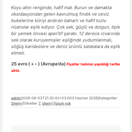
Koyu altın renginde, hafif mat. Burun ve damakta
oksidasyondan gelen kavrulmuş fındık ve ceviz
bukelerine köriyi andıran baharlı ve hafif tuzlu
nüanslar eşlik ediyor. Çok sek, güçlü ve dolgun, tipik
bir yemek öncesi aperitif şarabı. 12 derece civarında
sek olarak kuruyemişler eşliğinde yudumlanmalı,
söğüş karideslere ve deniz ürünlü satalalara da eşlik
etmeli.
25
avro
( + – )
(Avrupa’da)
Fiyatlar tadımın yapıldığı tarihe
aittir.
admin
2026-06-03T21:20:42+03:00
3 Haziran 2026
|
Kategoriler:
Sherry
|
Etiketler:
7
,
sherry
|
Yorum yok