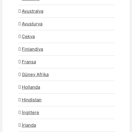
Avustralya
Avusturya
Çekya
Finlandiya
Fransa
Güney Afrika
Hollanda
Hindistan
İngiltere
İrlanda