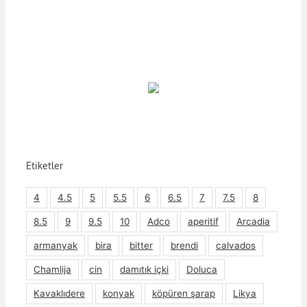
Etiketler
4
4.5
5
5.5
6
6.5
7
7.5
8
8.5
9
9.5
10
Adco
aperitif
Arcadia
armanyak
bira
bitter
brendi
calvados
Chamlija
cin
damıtık içki
Doluca
Kavaklıdere
konyak
köpüren şarap
Likya