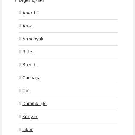
Diğer İçkiler
Aperitif
Arak
Armanyak
Bitter
Brendi
Cachaça
Cin
Damıtık İçki
Konyak
Likör