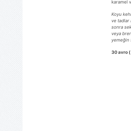
karamel v
Koyu kehr
ve tadlar 
sonra sek
veya brend
yemeğin f
30
avro
(