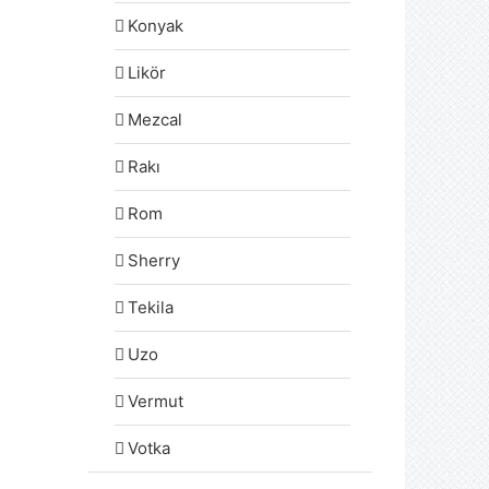
Konyak
Likör
Mezcal
Rakı
Rom
Sherry
Tekila
Uzo
Vermut
Votka