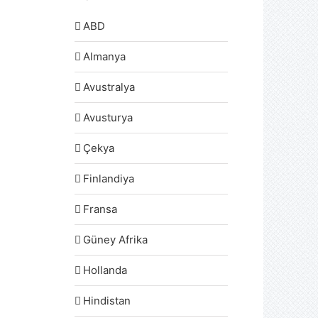
ABD
Almanya
Avustralya
Avusturya
Çekya
Finlandiya
Fransa
Güney Afrika
Hollanda
Hindistan