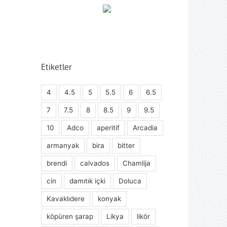
Etiketler
4
4.5
5
5.5
6
6.5
7
7.5
8
8.5
9
9.5
10
Adco
aperitif
Arcadia
armanyak
bira
bitter
brendi
calvados
Chamlija
cin
damıtık içki
Doluca
Kavaklıdere
konyak
köpüren şarap
Likya
likör