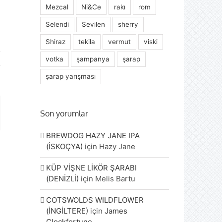
Mezcal
Ni&Ce
rakı
rom
Selendi
Sevilen
sherry
Shiraz
tekila
vermut
viski
votka
şampanya
şarap
şarap yarışması
Son yorumlar
ta
BREWDOG HAZY JANE IPA
(İSKOÇYA)
için
Hazy Jane
KÜP VİŞNE LİKÖR ŞARABI
(DENİZLİ)
için
Melis Bartu
COTSWOLDS WILDFLOWER
(İNGİLTERE)
için
James
Clockfortune