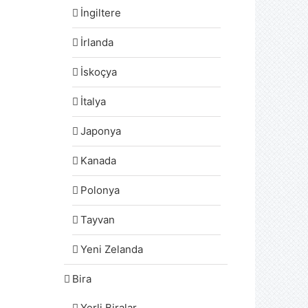
İngiltere
İrlanda
İskoçya
İtalya
Japonya
Kanada
Polonya
Tayvan
Yeni Zelanda
Bira
Yerli Biralar