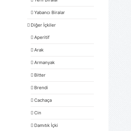
Yabancı Biralar
Diğer İçkiler
Aperitif
Arak
Armanyak
Bitter
Brendi
Cachaça
Cin
Damıtık İçki