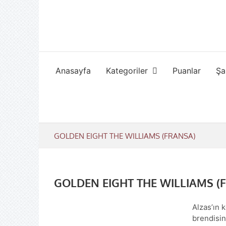
Skip
to
content
Anasayfa
Kategoriler
Puanlar
Şa
GOLDEN EIGHT THE WILLIAMS (FRANSA)
GOLDEN EIGHT THE WILLIAMS (
Alzas’ın 
brendisind