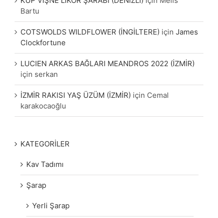
KÜP VİŞNE LİKÖR ŞARABI (DENİZLİ)
için
Melis
Bartu
COTSWOLDS WILDFLOWER (İNGİLTERE)
için
James
Clockfortune
LUCIEN ARKAS BAĞLARI MEANDROS 2022 (İZMİR)
için
serkan
İZMİR RAKISI YAŞ ÜZÜM (İZMİR)
için
Cemal
karakocaoğlu
KATEGORİLER
Kav Tadımı
Şarap
Yerli Şarap