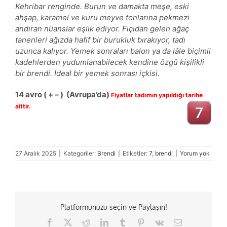
Kehribar renginde. Burun ve damakta meşe, eski
ahşap, karamel ve kuru meyve tonlarına pekmezi
andıran nüanslar eşlik ediyor. Fıçıdan gelen ağaç
tanenleri ağızda hafif bir burukluk bırakıyor, tadı
uzunca kalıyor. Yemek sonraları balon ya da lâle biçimli
kadehlerden yudumlanabilecek kendine özgü kişilikli
bir brendi. İdeal bir yemek sonrası içkisi.
14 avro ( + – ) (Avrupa’da)
Fiyatlar tadımın yapıldığı tarihe
aittir.
27 Aralık 2025
|
Kategoriler:
Brendi
|
Etiketler:
7
,
brendi
|
Yorum yok
Platformunuzu seçin ve Paylaşın!
Facebook
X
Reddit
LinkedIn
Tumblr
Pinterest
Vk
E-