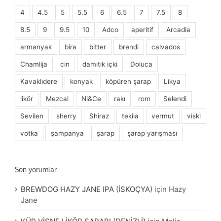
4
4.5
5
5.5
6
6.5
7
7.5
8
8.5
9
9.5
10
Adco
aperitif
Arcadia
armanyak
bira
bitter
brendi
calvados
Chamlija
cin
damıtık içki
Doluca
Kavaklıdere
konyak
köpüren şarap
Likya
likör
Mezcal
Ni&Ce
rakı
rom
Selendi
Sevilen
sherry
Shiraz
tekila
vermut
viski
votka
şampanya
şarap
şarap yarışması
Son yorumlar
BREWDOG HAZY JANE IPA (İSKOÇYA)
için
Hazy
Jane