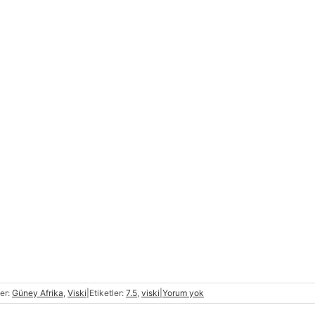
ler:
Güney Afrika
,
Viski
|
Etiketler:
7.5
,
viski
|
Yorum yok