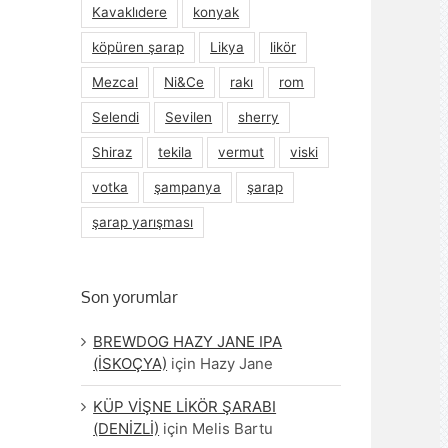
Kavaklıdere
konyak
köpüren şarap
Likya
likör
Mezcal
Ni&Ce
rakı
rom
Selendi
Sevilen
sherry
Shiraz
tekila
vermut
viski
votka
şampanya
şarap
şarap yarışması
Son yorumlar
BREWDOG HAZY JANE IPA
(İSKOÇYA)
için
Hazy Jane
KÜP VİŞNE LİKÖR ŞARABI
(DENİZLİ)
için
Melis Bartu