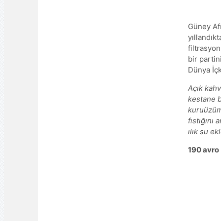
Güney Afr
yıllandıkt
filtrasyo
bir parti
Dünya İçk
Açık kahv
kestane b
kuruüzüm 
fıstığını 
ılık su e
190 avro 