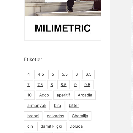
Etiketler
4
4.5
5
5.5
6
6.5
7
7.5
8
8.5
9
9.5
10
Adco
aperitif
Arcadia
armanyak
bira
bitter
brendi
calvados
Chamlija
cin
damıtık içki
Doluca