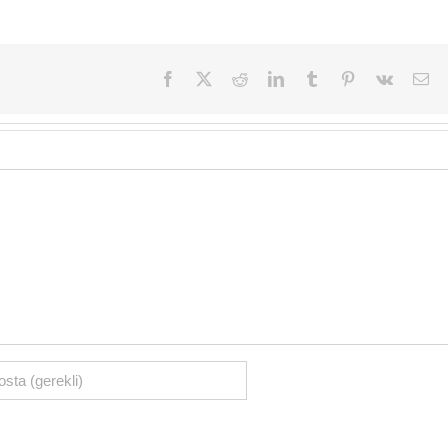
Facebook
X
Reddit
LinkedIn
Tumblr
Pinterest
Vk
E-
pos