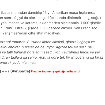
ika tahıllarından damıtılıp 15 yıl Amerikan meşe fıçılarında
an sonra üç yıl da oloroso şeri fıçılarında dinlendirilmiş, soğuk
n yapılmadan ve karamel eklenmeden şişelenmiş. 1.900 şişelik
nin ürünü. Litrelik şişede, 50.5 derece alkollü. San Francisco
i Yarışması’ndan çifte altın madalyalı.
erengi tonlarda. Burunda ilkten alkolsü, giderek ağaçsı ve
alını andıran bukeler de beliriyor. Ağızda tok ve sert, bal,
ve tatlı baharat notaları hissediliyor. Kavrulmuş fındık ve yer
andıran tadlara da sahip. Arzuya göre tek bir iri buzla ya da biraz
klenerek yudumlanmalı.
( + – ) (Avrupa’da)
Fiyatlar tadımın yapıldığı tarihe aittir.