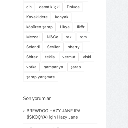
cin
damıtık içki
Doluca
Kavaklıdere
konyak
köpüren şarap
Likya
likör
Mezcal
Ni&Ce
rakı
rom
Selendi
Sevilen
sherry
Shiraz
tekila
vermut
viski
votka
şampanya
şarap
şarap yarışması
Son yorumlar
BREWDOG HAZY JANE IPA
(İSKOÇYA)
için
Hazy Jane