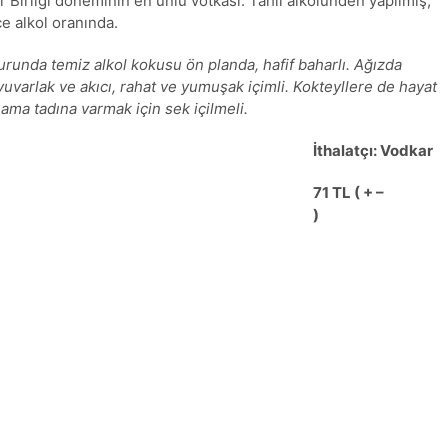
r Birliği döneminin en ünlü votkası. Tahıl alkolünden yapılmış,
e alkol oranında.
Burunda temiz alkol kokusu ön planda, hafif baharlı. Ağızda
yuvarlak ve akıcı, rahat ve yumuşak içimli. Kokteyllere de hayat
 ama tadına varmak için sek içilmeli.
İthalatçı: Vodkar
71 TL ( + –
)