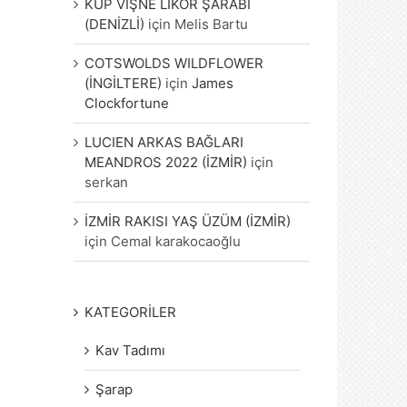
KÜP VİŞNE LİKÖR ŞARABI
(DENİZLİ)
için
Melis Bartu
COTSWOLDS WILDFLOWER
(İNGİLTERE)
için
James
Clockfortune
LUCIEN ARKAS BAĞLARI
MEANDROS 2022 (İZMİR)
için
serkan
İZMİR RAKISI YAŞ ÜZÜM (İZMİR)
için
Cemal karakocaoğlu
KATEGORİLER
Kav Tadımı
Şarap