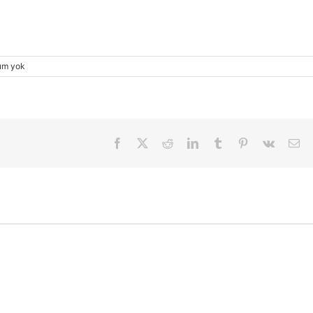
um yok
Facebook
X
Reddit
LinkedIn
Tumblr
Pinterest
Vk
E-
pos