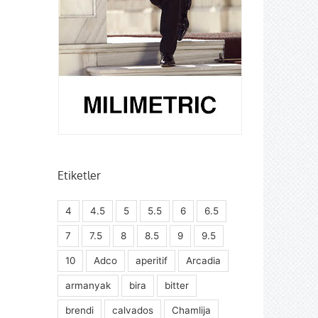
Etiketler
4
4.5
5
5.5
6
6.5
7
7.5
8
8.5
9
9.5
10
Adco
aperitif
Arcadia
armanyak
bira
bitter
brendi
calvados
Chamlija