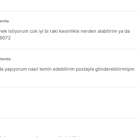
anıtla
ek istiyorum cok iyi bi raki kesinlikle nerden alabilirim ya da
69072
Yanıtla
da yaşıyorum nasıl temin edebilirim postayla gönderebilirmişim