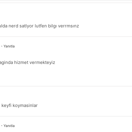
lda nerd satlyor lutfen bilgı verrmsınz
- Yanıtla
daginda hizmet vermekteyiz
ri keyfi koymasinlar
- Yanıtla