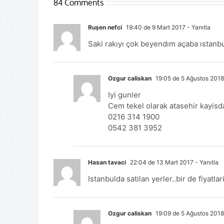
84 Comments
Ruşen nefci
19:40 de 9 Mart 2017
- Yanıtla
Saki rakıyı çok beyendım açaba ıstanbu
Ozgur caliskan
19:05 de 5 Ağustos 2018
Iyi gunler
Cem tekel olarak atasehir kayis
0216 314 1900
0542 381 3952
Hasan tavaci
22:04 de 13 Mart 2017
- Yanıtla
Istanbulda satilan yerler..bir de fiyatla
Ozgur caliskan
19:09 de 5 Ağustos 2018