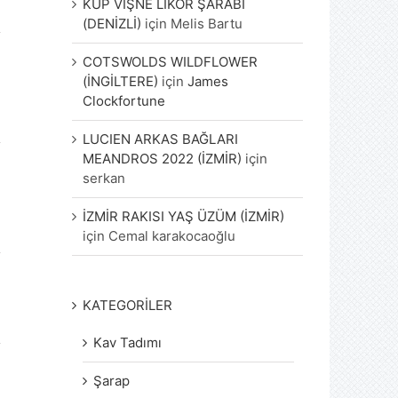
KÜP VİŞNE LİKÖR ŞARABI
(DENİZLİ)
için
Melis Bartu
COTSWOLDS WILDFLOWER
(İNGİLTERE)
için
James
Clockfortune
LUCIEN ARKAS BAĞLARI
MEANDROS 2022 (İZMİR)
için
serkan
İZMİR RAKISI YAŞ ÜZÜM (İZMİR)
için
Cemal karakocaoğlu
KATEGORİLER
Kav Tadımı
Şarap