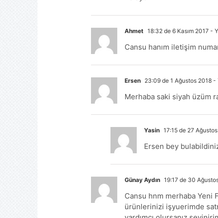
Ahmet
18:32 de 6 Kasım 2017
- Y
Cansu hanım iletişim numar
Ersen
23:09 de 1 Ağustos 2018
- 
Merhaba saki siyah üzüm ra
Yasin
17:15 de 27 Ağustos
Ersen bey bulabildini
Günay Aydın
19:17 de 30 Ağusto
Cansu hnm merhaba Yeni Fo
ürünlerinizi işyuerimde sat
yardımcı olursanız seviniri