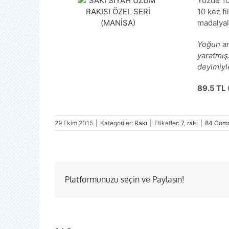
Yüzde 10
10 kez f
madalyal
Yoğun an
yaratmış.
deyimiyle
89.5 TL (
29 Ekim 2015
|
Kategoriler:
Rakı
|
Etiketler:
7
,
rakı
|
84 Com
Platformunuzu seçin ve Paylaşın!