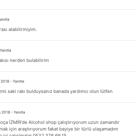
anıtla
ası alabilirmiyim.
Yanıtla
kısı nerden bulabilirim
 2018
- Yanıtla
zmi saki rakı bulduysanız banada yardımcı olun lütfen
s 2018
- Yanıtla
ça İZMİR’de Alcohol shop çalıştırıyorum uzun zamandır
mak için araştırıyorum fakat bayiye bir türlü ulaşamadım
m,iyi çalışlmalar.0532 376 69 15