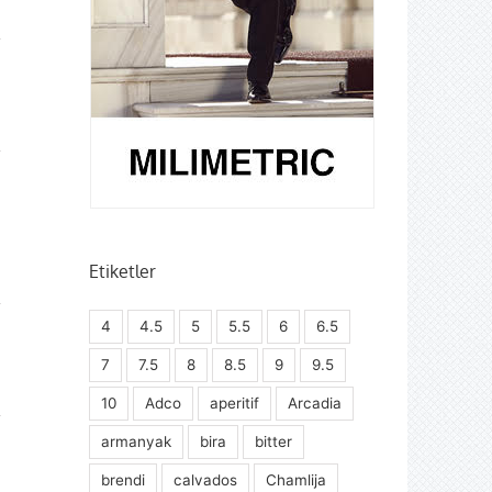
Etiketler
4
4.5
5
5.5
6
6.5
7
7.5
8
8.5
9
9.5
10
Adco
aperitif
Arcadia
armanyak
bira
bitter
brendi
calvados
Chamlija