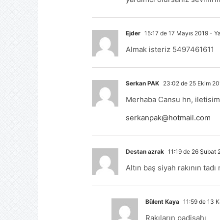
Ejder
15:17 de 17 Mayıs 2019
- Ya
Almak isteriz 5497461611
Serkan PAK
23:02 de 25 Ekim 20
Merhaba Cansu hn, iletisi
serkanpak@hotmail.com
Destan azrak
11:19 de 26 Şubat
Altın baş siyah rakının tadı 
Bülent Kaya
11:59 de 13 
Rakıların padişahı