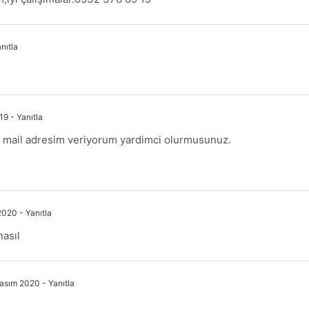
nıtla
19
- Yanıtla
m mail adresim veriyorum yardimci olurmusunuz.
 2020
- Yanıtla
nasıl
Kasım 2020
- Yanıtla