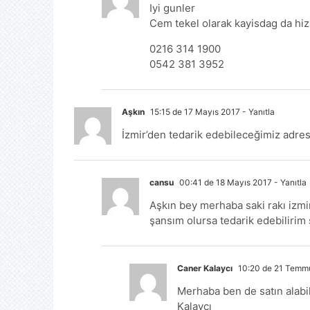
Iyi gunler
Cem tekel olarak kayisdag da hi
0216 314 1900
0542 381 3952
Aşkın
15:15 de 17 Mayıs 2017
- Yanıtla
İzmir’den tedarik edebileceğimiz adres
cansu
00:41 de 18 Mayıs 2017
- Yanıtla
Aşkın bey merhaba saki rakı izmir
şansım olursa tedarik edebilirim 
Caner Kalaycı
10:20 de 21 Temm
Merhaba ben de satın alab
Kalaycı