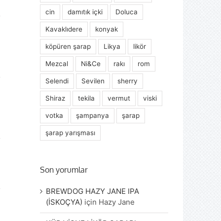
cin
damıtık içki
Doluca
Kavaklıdere
konyak
köpüren şarap
Likya
likör
Mezcal
Ni&Ce
rakı
rom
Selendi
Sevilen
sherry
Shiraz
tekila
vermut
viski
votka
şampanya
şarap
şarap yarışması
Son yorumlar
BREWDOG HAZY JANE IPA
(İSKOÇYA)
için
Hazy Jane