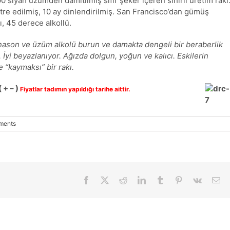
0 siyah üzümden damıtılmış sıfır şeker içeren sınırlı üretim rakı
iltre edilmiş, 10 ay dinlendirilmiş. San Francisco’dan gümüş
ı, 45 derece alkollü.
ason ve üzüm alkolü burun ve damakta dengeli bir beraberlik
 İyi beyazlanıyor. Ağızda dolgun, yoğun ve kalıcı. Eskilerin
 “kaymaksı” bir rakı.
 + – )
Fiyatlar tadımın yapıldığı tarihe aittir.
ments
Facebook
X
Reddit
LinkedIn
Tumblr
Pinterest
Vk
E-
pos