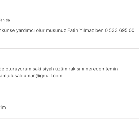
anıtla
ünse yardımcı olur musunuz Fatih Yılmaz ben 0 533 695 00
e oturuyorum saki siyah üzüm rakısını nereden temin
sim;
ulusalduman@gmail.com
rim