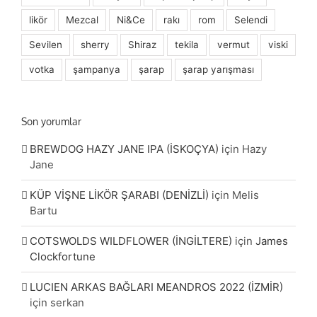
likör
Mezcal
Ni&Ce
rakı
rom
Selendi
Sevilen
sherry
Shiraz
tekila
vermut
viski
votka
şampanya
şarap
şarap yarışması
Son yorumlar
BREWDOG HAZY JANE IPA (İSKOÇYA)
için
Hazy
Jane
KÜP VİŞNE LİKÖR ŞARABI (DENİZLİ)
için
Melis
Bartu
COTSWOLDS WILDFLOWER (İNGİLTERE)
için
James
Clockfortune
LUCIEN ARKAS BAĞLARI MEANDROS 2022 (İZMİR)
için
serkan