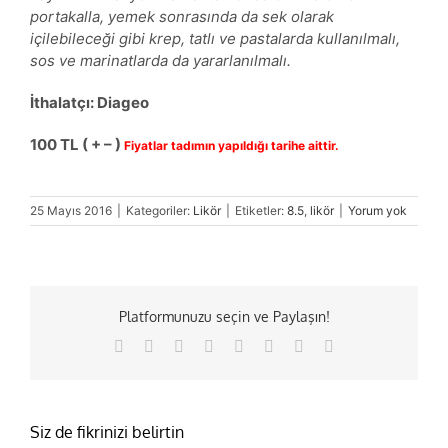
portakalla, yemek sonrasında da sek olarak
içilebileceği gibi krep, tatlı ve pastalarda kullanılmalı,
sos ve marinatlarda da yararlanılmalı.
İthalatçı: Diageo
100 TL ( + – )
Fiyatlar tadımın yapıldığı tarihe aittir.
25 Mayıs 2016
|
Kategoriler:
Likör
|
Etiketler:
8.5
,
likör
|
Yorum yok
Platformunuzu seçin ve Paylaşın!
Facebook
X
Reddit
LinkedIn
Tumblr
Pinterest
Vk
E-
posta
Siz de fikrinizi belirtin