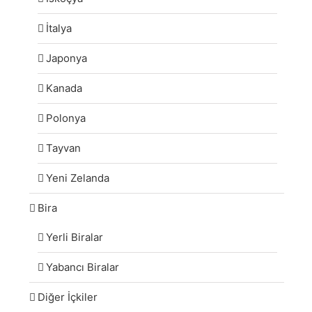
İtalya
Japonya
Kanada
Polonya
Tayvan
Yeni Zelanda
Bira
Yerli Biralar
Yabancı Biralar
Diğer İçkiler