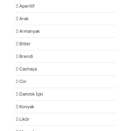
Aperitif
Arak
Armanyak
Bitter
Brendi
Cachaça
Cin
Damıtık İçki
Konyak
Likör