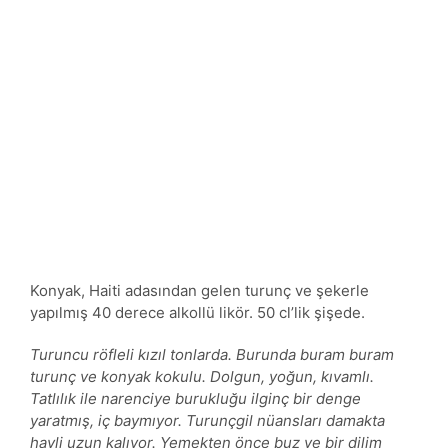
Konyak, Haiti adasından gelen turunç ve şekerle
yapılmış 40 derece alkollü likör. 50 cl’lik şişede.
Turuncu röfleli kızıl tonlarda. Burunda buram buram
turunç ve konyak kokulu. Dolgun, yoğun, kıvamlı.
Tatlılık ile narenciye burukluğu ilginç bir denge
yaratmış, iç baymıyor. Turunçgil nüansları damakta
hayli uzun kalıyor. Yemekten önce buz ve bir dilim