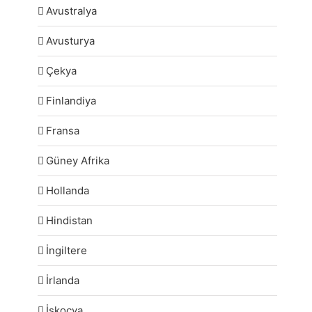
Avustralya
Avusturya
Çekya
Finlandiya
Fransa
Güney Afrika
Hollanda
Hindistan
İngiltere
İrlanda
İskoçya