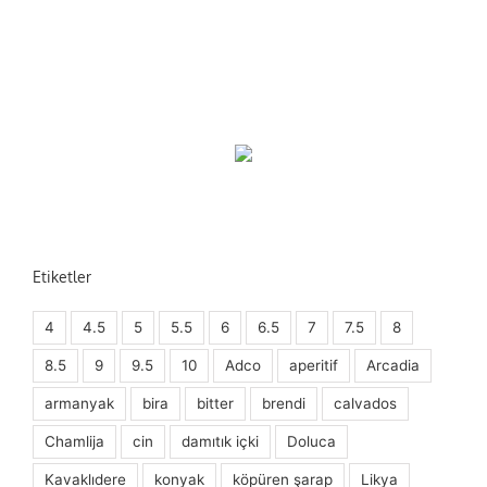
Etiketler
4
4.5
5
5.5
6
6.5
7
7.5
8
8.5
9
9.5
10
Adco
aperitif
Arcadia
armanyak
bira
bitter
brendi
calvados
Chamlija
cin
damıtık içki
Doluca
Kavaklıdere
konyak
köpüren şarap
Likya