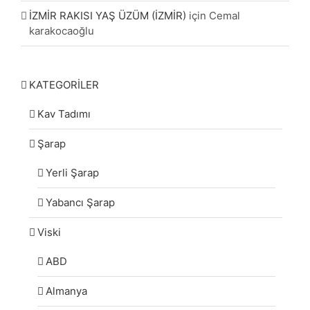
İZMİR RAKISI YAŞ ÜZÜM (İZMİR)
için
Cemal
karakocaoğlu
KATEGORİLER
Kav Tadımı
Şarap
Yerli Şarap
Yabancı Şarap
Viski
ABD
Almanya