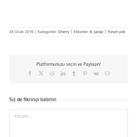
24 Ocak 2016
|
Kategoriler:
Sherry
|
Etiketler:
8
,
şarap
|
Yorum yok
Platformunuzu seçin ve Paylaşın!
Facebook
X
Reddit
LinkedIn
Tumblr
Pinterest
Vk
E-
posta
Siz de fikrinizi belirtin
Comment