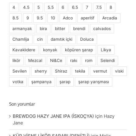
4
4.5
5
5.5
6
6.5
7
7.5
8
8.5
9
9.5
10
Adco
aperitif
Arcadia
armanyak
bira
bitter
brendi
calvados
Chamlija
cin
damıtık içki
Doluca
Kavaklıdere
konyak
köpüren şarap
Likya
likör
Mezcal
Ni&Ce
rakı
rom
Selendi
Sevilen
sherry
Shiraz
tekila
vermut
viski
votka
şampanya
şarap
şarap yarışması
Son yorumlar
BREWDOG HAZY JANE IPA (İSKOÇYA)
için
Hazy
Jane
KÜP VİŞNE LİKÖR ŞARABI (DENİZLİ)
için
Melis