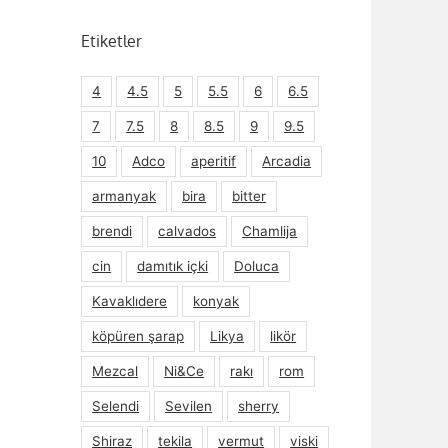
Etiketler
4
4.5
5
5.5
6
6.5
7
7.5
8
8.5
9
9.5
10
Adco
aperitif
Arcadia
armanyak
bira
bitter
brendi
calvados
Chamlija
cin
damıtık içki
Doluca
Kavaklıdere
konyak
köpüren şarap
Likya
likör
Mezcal
Ni&Ce
rakı
rom
Selendi
Sevilen
sherry
Shiraz
tekila
vermut
viski