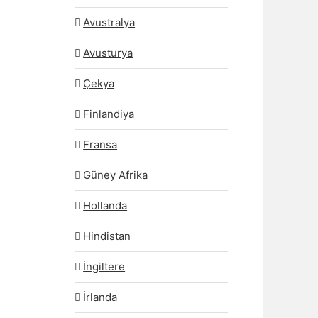
Avustralya
Avusturya
Çekya
Finlandiya
Fransa
Güney Afrika
Hollanda
Hindistan
İngiltere
İrlanda