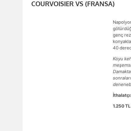
COURVOISIER VS (FRANSA)
Napolyon
götürdüğ
genç rez
konyaklar
40 derec
Koyu kehr
meşemsi,
Damakta 
sonraları
denenebi
İthalatçı
1.250 TL 