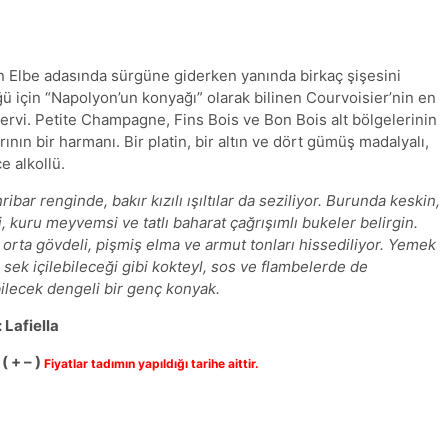
 Elbe adasında sürgüne giderken yanında birkaç şişesini
ü için “Napolyon’un konyağı” olarak bilinen Courvoisier’nin en
ervi. Petite Champagne, Fins Bois ve Bon Bois alt bölgelerinin
ının bir harmanı. Bir platin, bir altın ve dört gümüş madalyalı,
e alkollü.
ibar renginde, bakır kızılı ışıltılar da seziliyor. Burunda keskin,
 kuru meyvemsi ve tatlı baharat çağrışımlı bukeler belirgin.
orta gövdeli, pişmiş elma ve armut tonları hissediliyor. Yemek
 sek içilebileceği gibi kokteyl, sos ve flambelerde de
lecek dengeli bir genç konyak.
: Lafiella
( + – )
Fiyatlar tadımın yapıldığı tarihe aittir.