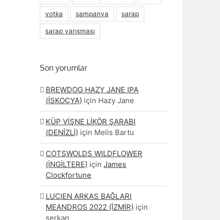
votka
şampanya
şarap
şarap yarışması
Son yorumlar
BREWDOG HAZY JANE IPA
(İSKOÇYA)
için
Hazy Jane
KÜP VİŞNE LİKÖR ŞARABI
(DENİZLİ)
için
Melis Bartu
COTSWOLDS WILDFLOWER
(İNGİLTERE)
için
James
Clockfortune
LUCIEN ARKAS BAĞLARI
MEANDROS 2022 (İZMİR)
için
serkan