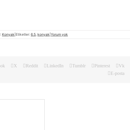
r:
Konyak
|
Etiketler:
6.5
,
konyak
|
Yorum yok
ook
X
Reddit
LinkedIn
Tumblr
Pinterest
Vk
E-posta