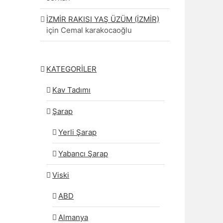
İZMİR RAKISI YAŞ ÜZÜM (İZMİR)
için
Cemal karakocaoğlu
KATEGORİLER
Kav Tadımı
Şarap
Yerli Şarap
Yabancı Şarap
Viski
ABD
Almanya