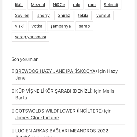
likör
Mezcal
Ni&Ce
rakı
rom
Selendi
Sevilen
sherry
Shiraz
tekila
vermut
viski
votka
şampanya
şarap
şarap yarışması
Son yorumlar
BREWDOG HAZY JANE IPA (İSKOÇYA)
için
Hazy
Jane
KÜP VİŞNE LİKÖR ŞARABI (DENİZLİ)
için
Melis
Bartu
COTSWOLDS WILDFLOWER (İNGİLTERE)
için
James Clockfortune
LUCIEN ARKAS BAĞLARI MEANDROS 2022