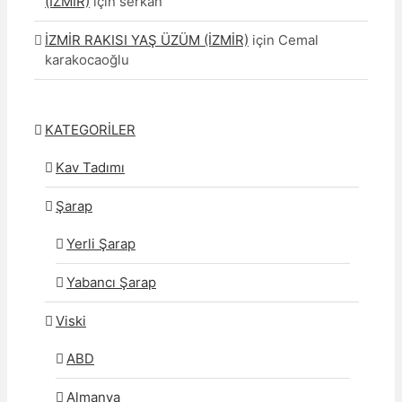
(İZMİR)
için
serkan
İZMİR RAKISI YAŞ ÜZÜM (İZMİR)
için
Cemal
karakocaoğlu
KATEGORİLER
Kav Tadımı
Şarap
Yerli Şarap
Yabancı Şarap
Viski
ABD
Almanya