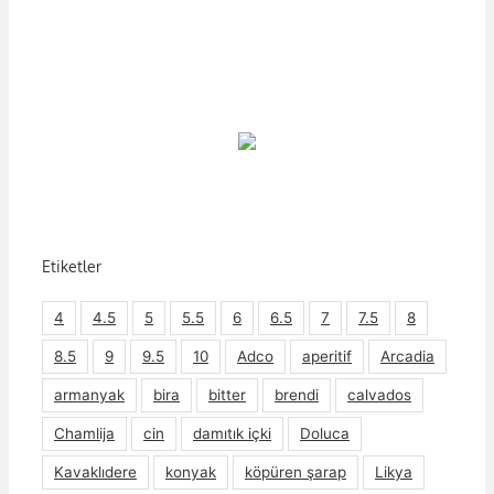
Etiketler
4
4.5
5
5.5
6
6.5
7
7.5
8
8.5
9
9.5
10
Adco
aperitif
Arcadia
armanyak
bira
bitter
brendi
calvados
Chamlija
cin
damıtık içki
Doluca
Kavaklıdere
konyak
köpüren şarap
Likya