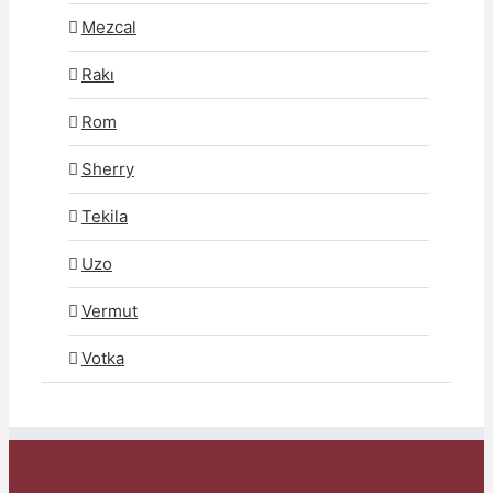
Mezcal
Rakı
Rom
Sherry
Tekila
Uzo
Vermut
Votka