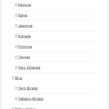
İskoçya
İtalya
Japonya
Kanada
Polonya
Tayvan
Yeni Zelanda
Bira
Yerli Biralar
Yabancı Biralar