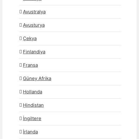
Avustralya
Avusturya
Çekya
Finlandiya
Fransa
Güney Afrika
Hollanda
Hindistan
İngiltere
İrlanda