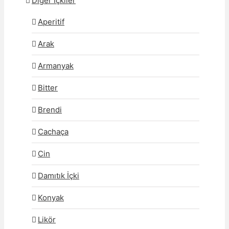
Diğer İçkiler
Aperitif
Arak
Armanyak
Bitter
Brendi
Cachaça
Cin
Damıtık İçki
Konyak
Likör