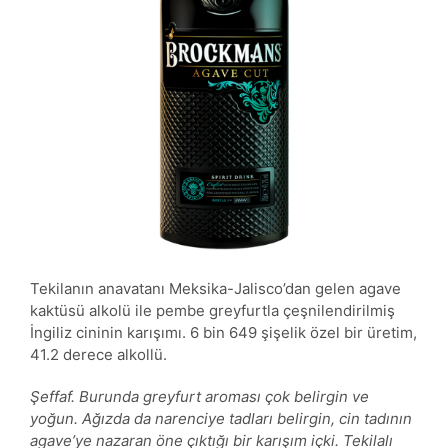
Tekilanın anavatanı Meksika-Jalisco’dan gelen agave
kaktüsü alkolü ile pembe greyfurtla çeşnilendirilmiş
İngiliz cininin karışımı. 6 bin 649 şişelik özel bir üretim,
41.2 derece alkollü.
Şeffaf. Burunda greyfurt aroması çok belirgin ve
yoğun. Ağızda da narenciye tadları belirgin, cin tadının
agave’ye nazaran öne çıktığı bir karışım içki. Tekilalı