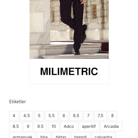
Etiketler
4
4.5
5
5.5
6
6.5
7
7.5
8
8.5
9
9.5
10
Adco
aperitif
Arcadia
armanyak
bira
bitter
brendi
calvados