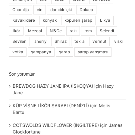
Chamlija
cin
damıtık içki
Doluca
Kavaklıdere
konyak
köpüren şarap
Likya
likör
Mezcal
Ni&Ce
rakı
rom
Selendi
Sevilen
sherry
Shiraz
tekila
vermut
viski
votka
şampanya
şarap
şarap yarışması
Son yorumlar
BREWDOG HAZY JANE IPA (İSKOÇYA)
için
Hazy
Jane
KÜP VİŞNE LİKÖR ŞARABI (DENİZLİ)
için
Melis
Bartu
COTSWOLDS WILDFLOWER (İNGİLTERE)
için
James
Clockfortune