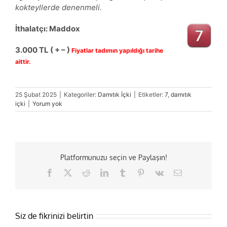
kokteyllerde denenmeli.
İthalatçı: Maddox
3.000
TL ( + – )
Fiyatlar tadımın yapıldığı tarihe
aittir.
25 Şubat 2025
|
Kategoriler:
Damıtık İçki
|
Etiketler:
7
,
damıtık
içki
|
Yorum yok
Platformunuzu seçin ve Paylaşın!
Facebook
X
Reddit
LinkedIn
Tumblr
Pinterest
Vk
E-
posta
Siz de fikrinizi belirtin