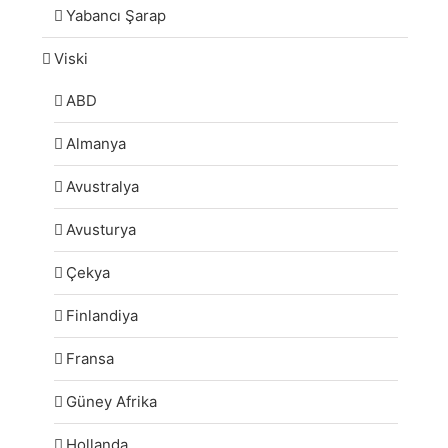
Yabancı Şarap
Viski
ABD
Almanya
Avustralya
Avusturya
Çekya
Finlandiya
Fransa
Güney Afrika
Hollanda