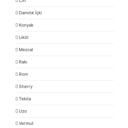
Cin
Damıtık İçki
Konyak
Likör
Mezcal
Rakı
Rom
Sherry
Tekila
Uzo
Vermut