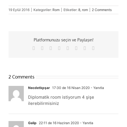
19 Eylül 2016
|
Kategoriler:
Rom
|
Etiketler:
8
,
rom
|
2 Comments
Platformunuzu seçin ve Paylaşın!
Facebook
X
Reddit
LinkedIn
Tumblr
Pinterest
Vk
E-
posta
2 Comments
Necdetkpşar
17:30 de 16 Nisan 2020
- Yanıtla
Diplomatik room istiyorum 4 şişe
ilerebilirmisiniz
Galip
22:11 de 16 Haziran 2020
- Yanıtla