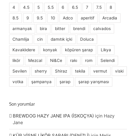
4
4.5
5
5.5
6
6.5
7
7.5
8
8.5
9
9.5
10
Adco
aperitif
Arcadia
armanyak
bira
bitter
brendi
calvados
Chamlija
cin
damıtık içki
Doluca
Kavaklıdere
konyak
köpüren şarap
Likya
likör
Mezcal
Ni&Ce
rakı
rom
Selendi
Sevilen
sherry
Shiraz
tekila
vermut
viski
votka
şampanya
şarap
şarap yarışması
Son yorumlar
BREWDOG HAZY JANE IPA (İSKOÇYA)
için
Hazy
Jane
KÜP VİŞNE LİKÖR ŞARABI (DENİZLİ)
için
Melis