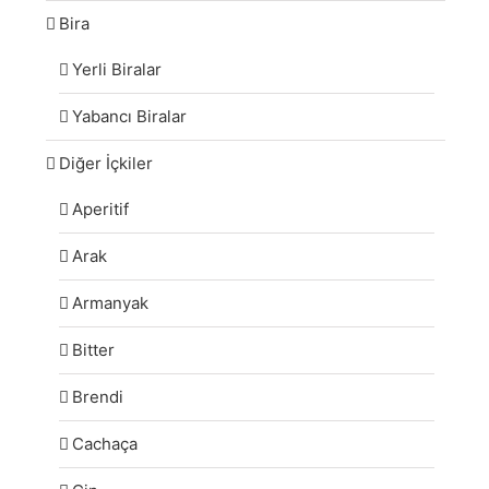
Bira
Yerli Biralar
Yabancı Biralar
Diğer İçkiler
Aperitif
Arak
Armanyak
Bitter
Brendi
Cachaça