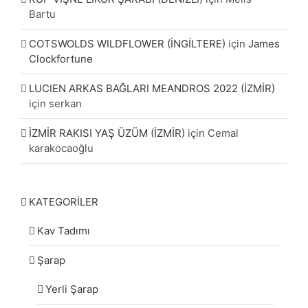
Bartu
COTSWOLDS WILDFLOWER (İNGİLTERE)
için
James
Clockfortune
LUCIEN ARKAS BAĞLARI MEANDROS 2022 (İZMİR)
için
serkan
İZMİR RAKISI YAŞ ÜZÜM (İZMİR)
için
Cemal
karakocaoğlu
KATEGORİLER
Kav Tadımı
Şarap
Yerli Şarap