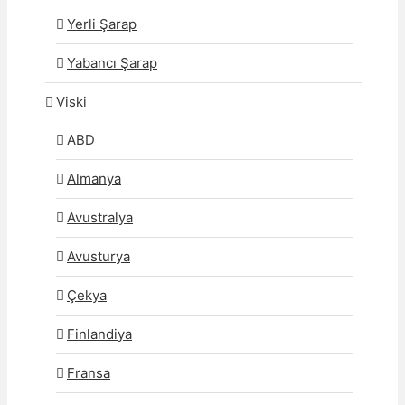
Yerli Şarap
Yabancı Şarap
Viski
ABD
Almanya
Avustralya
Avusturya
Çekya
Finlandiya
Fransa