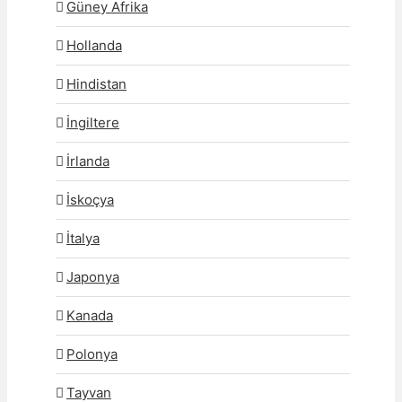
Güney Afrika
Hollanda
Hindistan
İngiltere
İrlanda
İskoçya
İtalya
Japonya
Kanada
Polonya
Tayvan