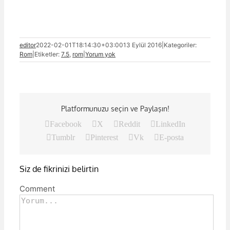
editor
2022-02-01T18:14:30+03:00
13 Eylül 2016
|
Kategoriler:
Rom
|
Etiketler:
7.5
,
rom
|
Yorum yok
Platformunuzu seçin ve Paylaşın!
Facebook
X
Reddit
LinkedIn
Tumblr
Pinterest
Vk
E-posta
Siz de fikrinizi belirtin
Comment