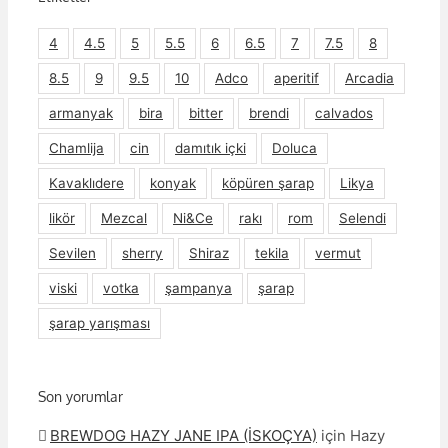
4
4.5
5
5.5
6
6.5
7
7.5
8
8.5
9
9.5
10
Adco
aperitif
Arcadia
armanyak
bira
bitter
brendi
calvados
Chamlija
cin
damıtık içki
Doluca
Kavaklıdere
konyak
köpüren şarap
Likya
likör
Mezcal
Ni&Ce
rakı
rom
Selendi
Sevilen
sherry
Shiraz
tekila
vermut
viski
votka
şampanya
şarap
şarap yarışması
Son yorumlar
BREWDOG HAZY JANE IPA (İSKOÇYA)
için
Hazy