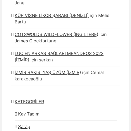
Jane
KÜP VİŞNE LİKÖR ŞARABI (DENİZLİ)
için
Melis
Bartu
COTSWOLDS WILDFLOWER (İNGİLTERE)
için
James Clockfortune
LUCIEN ARKAS BAĞLARI MEANDROS 2022
(İZMİR)
için
serkan
İZMİR RAKISI YAŞ ÜZÜM (İZMİR)
için
Cemal
karakocaoğlu
KATEGORİLER
Kav Tadımı
Şarap