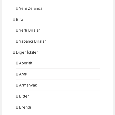
Yeni Zelanda
Bira
Yerli Biralar
Yabancı Biralar
Diğer İçkiler
Aperitif
Arak
Armanyak
Bitter
Brendi