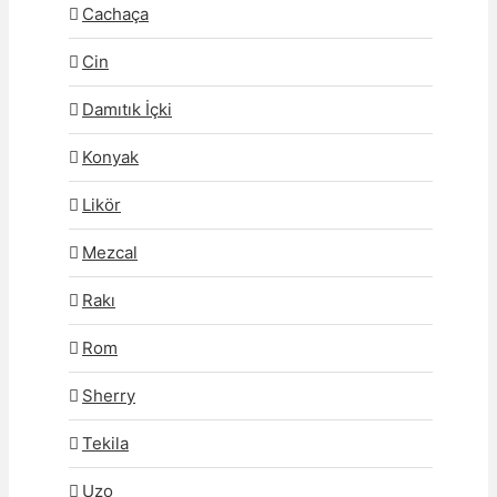
Cachaça
Cin
Damıtık İçki
Konyak
Likör
Mezcal
Rakı
Rom
Sherry
Tekila
Uzo