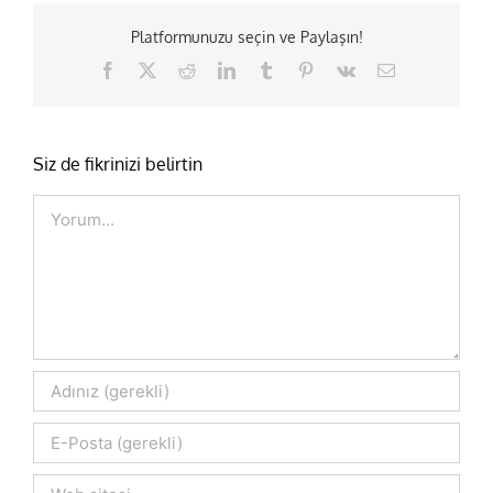
Platformunuzu seçin ve Paylaşın!
Facebook
X
Reddit
LinkedIn
Tumblr
Pinterest
Vk
E-
posta
Siz de fikrinizi belirtin
Comment