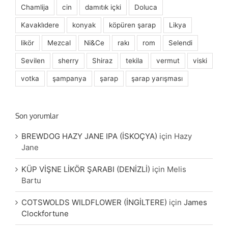
Chamlija
cin
damıtık içki
Doluca
Kavaklıdere
konyak
köpüren şarap
Likya
likör
Mezcal
Ni&Ce
rakı
rom
Selendi
Sevilen
sherry
Shiraz
tekila
vermut
viski
votka
şampanya
şarap
şarap yarışması
Son yorumlar
BREWDOG HAZY JANE IPA (İSKOÇYA)
için
Hazy
Jane
KÜP VİŞNE LİKÖR ŞARABI (DENİZLİ)
için
Melis
Bartu
COTSWOLDS WILDFLOWER (İNGİLTERE)
için
James
Clockfortune