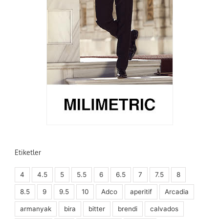
Etiketler
4
4.5
5
5.5
6
6.5
7
7.5
8
8.5
9
9.5
10
Adco
aperitif
Arcadia
armanyak
bira
bitter
brendi
calvados