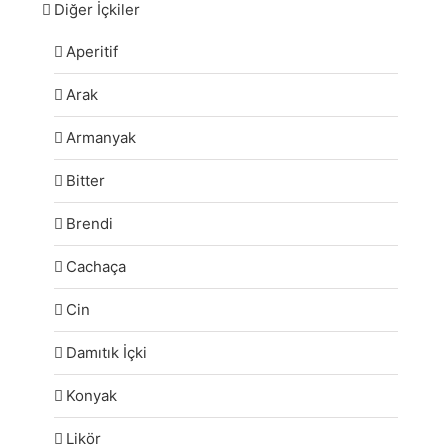
Diğer İçkiler
Aperitif
Arak
Armanyak
Bitter
Brendi
Cachaça
Cin
Damıtık İçki
Konyak
Likör