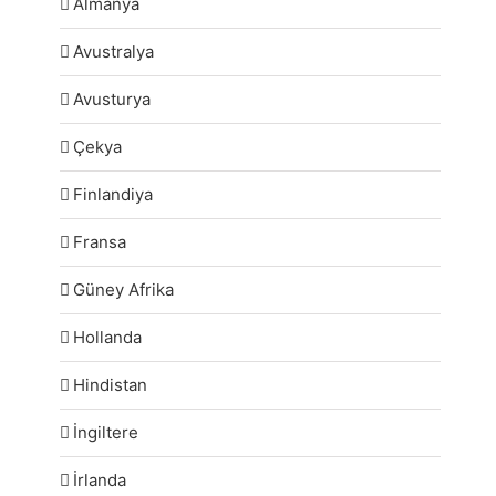
Almanya
Avustralya
Avusturya
Çekya
Finlandiya
Fransa
Güney Afrika
Hollanda
Hindistan
İngiltere
İrlanda