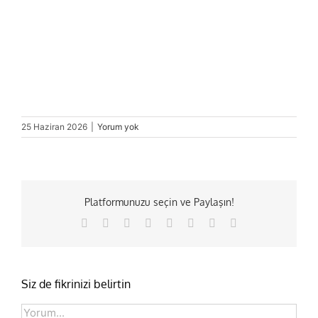
25 Haziran 2026
|
Yorum yok
Platformunuzu seçin ve Paylaşın!
Facebook
X
Reddit
LinkedIn
Tumblr
Pinterest
Vk
E-
posta
Siz de fikrinizi belirtin
Comment