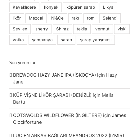
Kavaklıdere
konyak
köpüren şarap
Likya
likör
Mezcal
Ni&Ce
rakı
rom
Selendi
Sevilen
sherry
Shiraz
tekila
vermut
viski
votka
şampanya
şarap
şarap yarışması
Son yorumlar
BREWDOG HAZY JANE IPA (İSKOÇYA)
için
Hazy
Jane
KÜP VİŞNE LİKÖR ŞARABI (DENİZLİ)
için
Melis
Bartu
COTSWOLDS WILDFLOWER (İNGİLTERE)
için
James
Clockfortune
LUCIEN ARKAS BAĞLARI MEANDROS 2022 (İZMİR)