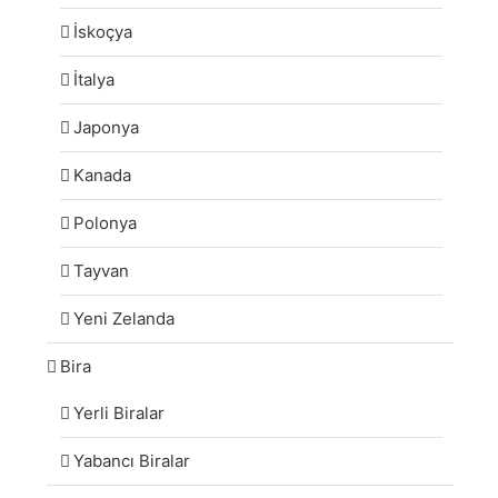
İskoçya
İtalya
Japonya
Kanada
Polonya
Tayvan
Yeni Zelanda
Bira
Yerli Biralar
Yabancı Biralar