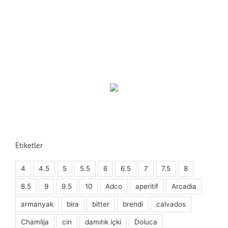
Etiketler
4
4.5
5
5.5
6
6.5
7
7.5
8
8.5
9
9.5
10
Adco
aperitif
Arcadia
armanyak
bira
bitter
brendi
calvados
Chamlija
cin
damıtık içki
Doluca