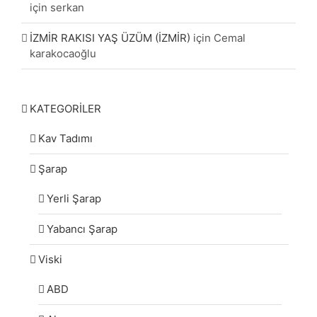
için
serkan
İZMİR RAKISI YAŞ ÜZÜM (İZMİR)
için
Cemal
karakocaoğlu
KATEGORİLER
Kav Tadımı
Şarap
Yerli Şarap
Yabancı Şarap
Viski
ABD