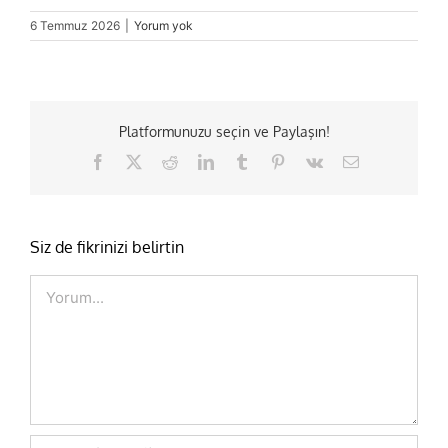
6 Temmuz 2026
|
Yorum yok
Platformunuzu seçin ve Paylaşın!
Facebook
X
Reddit
LinkedIn
Tumblr
Pinterest
Vk
E-
posta
Siz de fikrinizi belirtin
Comment