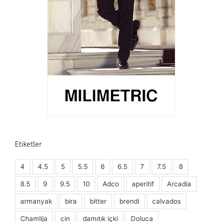
Etiketler
4
4.5
5
5.5
6
6.5
7
7.5
8
8.5
9
9.5
10
Adco
aperitif
Arcadia
armanyak
bira
bitter
brendi
calvados
Chamlija
cin
damıtık içki
Doluca