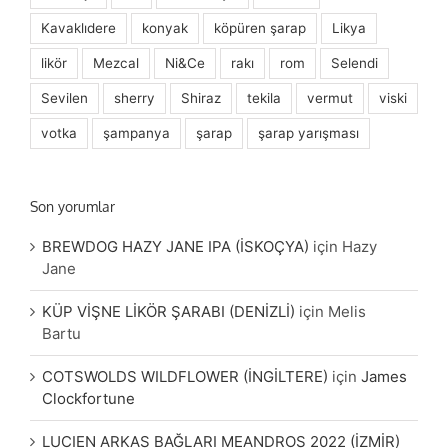
Kavaklıdere
konyak
köpüren şarap
Likya
likör
Mezcal
Ni&Ce
rakı
rom
Selendi
Sevilen
sherry
Shiraz
tekila
vermut
viski
votka
şampanya
şarap
şarap yarışması
Son yorumlar
BREWDOG HAZY JANE IPA (İSKOÇYA)
için
Hazy
Jane
KÜP VİŞNE LİKÖR ŞARABI (DENİZLİ)
için
Melis
Bartu
COTSWOLDS WILDFLOWER (İNGİLTERE)
için
James
Clockfortune
LUCIEN ARKAS BAĞLARI MEANDROS 2022 (İZMİR)