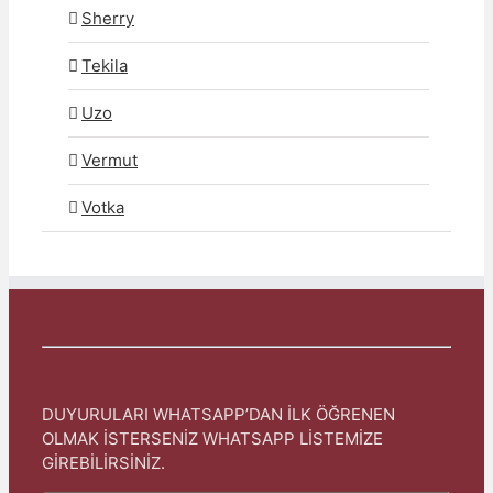
Sherry
Tekila
Uzo
Vermut
Votka
DUYURULARI WHATSAPP’DAN İLK ÖĞRENEN
OLMAK İSTERSENİZ WHATSAPP LİSTEMİZE
GİREBİLİRSİNİZ.