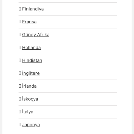
Finlandiya
Fransa
Güney Afrika
Hollanda
Hindistan
İngiltere
İrlanda
İskoçya
İtalya
Japonya