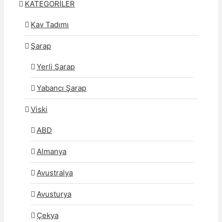
KATEGORİLER
Kav Tadımı
Şarap
Yerli Şarap
Yabancı Şarap
Viski
ABD
Almanya
Avustralya
Avusturya
Çekya