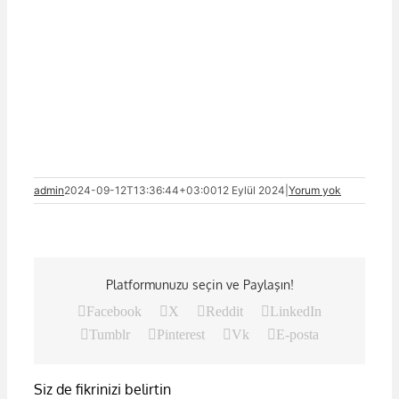
admin
2024-09-12T13:36:44+03:00
12 Eylül 2024
|
Yorum yok
Platformunuzu seçin ve Paylaşın!
Facebook
X
Reddit
LinkedIn
Tumblr
Pinterest
Vk
E-posta
Siz de fikrinizi belirtin