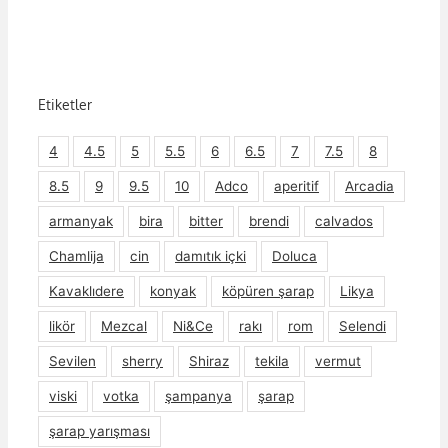
Etiketler
4
4.5
5
5.5
6
6.5
7
7.5
8
8.5
9
9.5
10
Adco
aperitif
Arcadia
armanyak
bira
bitter
brendi
calvados
Chamlija
cin
damıtık içki
Doluca
Kavaklıdere
konyak
köpüren şarap
Likya
likör
Mezcal
Ni&Ce
rakı
rom
Selendi
Sevilen
sherry
Shiraz
tekila
vermut
viski
votka
şampanya
şarap
şarap yarışması