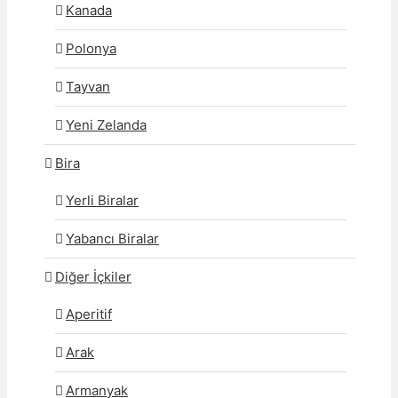
Kanada
Polonya
Tayvan
Yeni Zelanda
Bira
Yerli Biralar
Yabancı Biralar
Diğer İçkiler
Aperitif
Arak
Armanyak