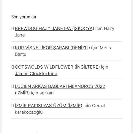
Son yorumlar
BREWDOG HAZY JANE IPA (İSKOÇYA)
için
Hazy
Jane
KÜP VİŞNE LİKÖR ŞARABI (DENİZLİ)
için
Melis
Bartu
COTSWOLDS WILDFLOWER (İNGİLTERE)
için
James Clockfortune
LUCIEN ARKAS BAĞLARI MEANDROS 2022
(İZMİR)
için
serkan
İZMİR RAKISI YAŞ ÜZÜM (İZMİR)
için
Cemal
karakocaoğlu