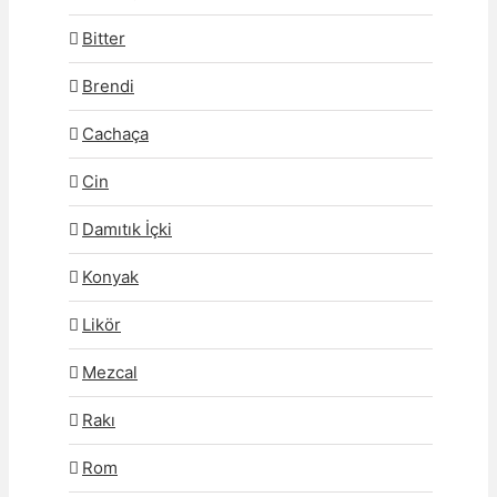
Bitter
Brendi
Cachaça
Cin
Damıtık İçki
Konyak
Likör
Mezcal
Rakı
Rom