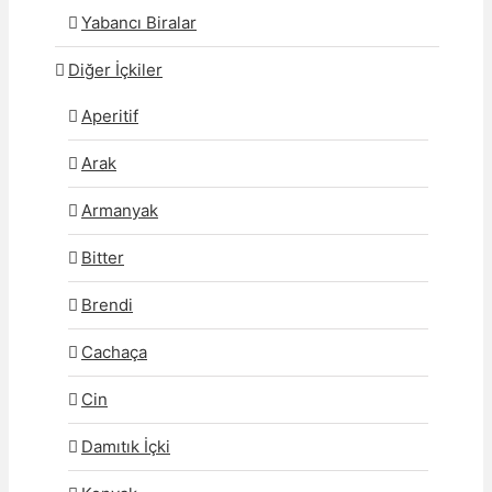
Yabancı Biralar
Diğer İçkiler
Aperitif
Arak
Armanyak
Bitter
Brendi
Cachaça
Cin
Damıtık İçki