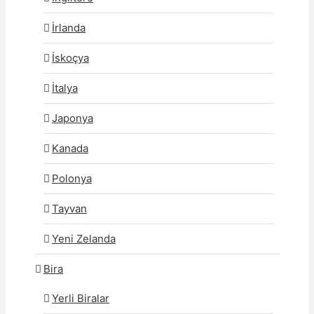
İrlanda
İskoçya
İtalya
Japonya
Kanada
Polonya
Tayvan
Yeni Zelanda
Bira
Yerli Biralar