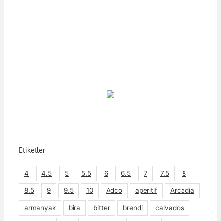
Etiketler
4
4.5
5
5.5
6
6.5
7
7.5
8
8.5
9
9.5
10
Adco
aperitif
Arcadia
armanyak
bira
bitter
brendi
calvados