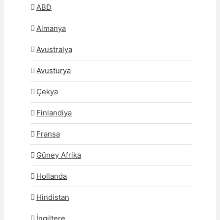
ABD
Almanya
Avustralya
Avusturya
Çekya
Finlandiya
Fransa
Güney Afrika
Hollanda
Hindistan
İngiltere