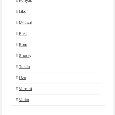
Konyak
Likör
Mezcal
Rakı
Rom
Sherry
Tekila
Uzo
Vermut
Votka