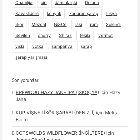
Chamlija
cin
damıtık içki
Doluca
Kavaklıdere
konyak
köpüren şarap
Likya
likör
Mezcal
Ni&Ce
rakı
rom
Selendi
Sevilen
sherry
Shiraz
tekila
vermut
viski
votka
şampanya
şarap
şarap yarışması
Son yorumlar
BREWDOG HAZY JANE IPA (İSKOÇYA)
için
Hazy
Jane
KÜP VİŞNE LİKÖR ŞARABI (DENİZLİ)
için
Melis
Bartu
COTSWOLDS WILDFLOWER (İNGİLTERE)
için
James Clockfortune