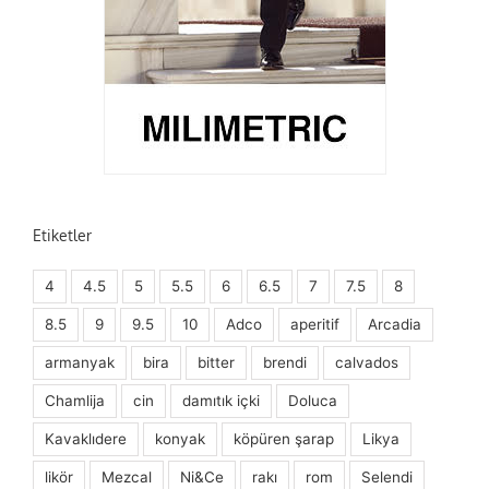
Etiketler
4
4.5
5
5.5
6
6.5
7
7.5
8
8.5
9
9.5
10
Adco
aperitif
Arcadia
armanyak
bira
bitter
brendi
calvados
Chamlija
cin
damıtık içki
Doluca
Kavaklıdere
konyak
köpüren şarap
Likya
likör
Mezcal
Ni&Ce
rakı
rom
Selendi