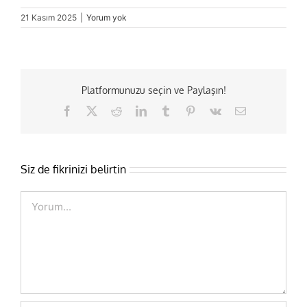
21 Kasım 2025
|
Yorum yok
Platformunuzu seçin ve Paylaşın!
Facebook
X
Reddit
LinkedIn
Tumblr
Pinterest
Vk
E-
posta
Siz de fikrinizi belirtin
Comment