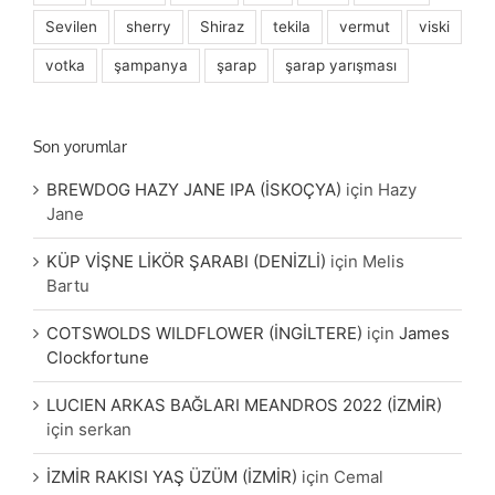
Sevilen
sherry
Shiraz
tekila
vermut
viski
votka
şampanya
şarap
şarap yarışması
Son yorumlar
BREWDOG HAZY JANE IPA (İSKOÇYA)
için
Hazy
Jane
KÜP VİŞNE LİKÖR ŞARABI (DENİZLİ)
için
Melis
Bartu
COTSWOLDS WILDFLOWER (İNGİLTERE)
için
James
Clockfortune
LUCIEN ARKAS BAĞLARI MEANDROS 2022 (İZMİR)
için
serkan
İZMİR RAKISI YAŞ ÜZÜM (İZMİR)
için
Cemal